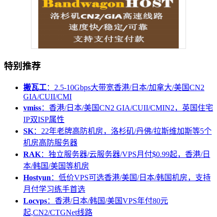
特别推荐
搬瓦工
：2.5-10Gbps大带宽香港/日本/加拿大/美国CN2
GIA/CUII/CMI
vmiss
：香港/日本/美国CN2 GIA/CUII/CMIN2，英国住宅
IP双ISP属性
SK
：22年老牌高防机房，洛杉矶/丹佛/拉斯维加斯等5个
机房高防服务器
RAK
：独立服务器/云服务器/VPS月付$0.99起，香港/日
本/韩国/美国等机房
Hostyun
：低价VPS可选香港/美国/日本/韩国机房，支持
月付学习练手首选
Locvps
：香港/日本/韩国/美国VPS年付80元
起,CN2/CTGNet线路