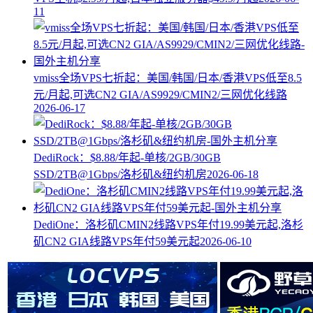
11
vmiss全场VPS七折起：美国/韩国/日本/香港VPS低至8.5
元/月起,可选CN2 GIA/AS9929/CMIN2/三网优化线路
2026-06-17
DediRock：$8.88/年起-单核/2GB/30GB
SSD/2TB@1Gbps/洛杉矶&纽约机房
2026-06-18
DediOne：洛杉矶CMIN2线路VPS年付19.99美元起,洛杉
矶CN2 GIA线路VPS年付59美元起
2026-06-10