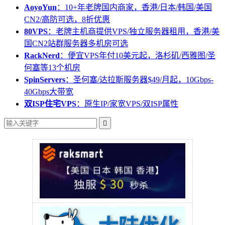
AoyoYun
：10+年老牌国内商家，香港/日本/韩国/美国
CN2/高防可选，8折优惠
80VPS
：老牌主机商提供VPS/独立服务器租用，香港/美
国CN2站群服务器多机房可选
RackNerd
：便宜VPS年付10美元起，洛杉矶/西雅图/圣
何塞等13个机房
SpinServers
：圣何塞/达拉斯服务器$49/月起，10Gbps-
40Gbps大带宽
双ISP住宅VPS
：原生IP/家宽VPS/双ISP属性
