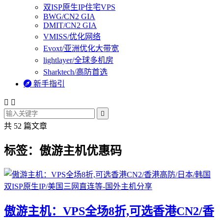
双ISP原生IP住宅VPS
BWG/CN2 GIA
DMIT/CN2 GIA
VMISS/优化网络
Evoxt/亚洲优化大带宽
lightlayer/全球多机房
Sharktech/高防首选

新手指引



共 52 篇文章
标签：傲游主机优惠码
傲游主机：VPS全场8折,可选香港CN2/香