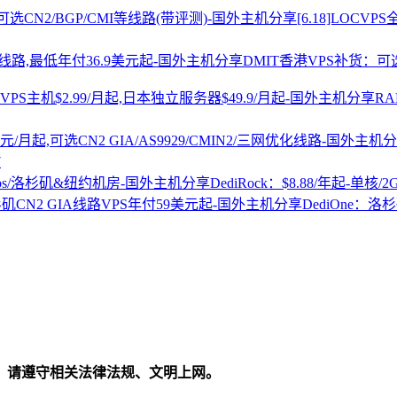
[6.18]LOCV
DMIT香港VPS补货：可选
R
7
DediRock：$8.88/年起-单核/
DediOne：洛
，请遵守相关法律法规、文明上网。