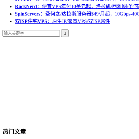
RackNerd
：便宜VPS年付10美元起，洛杉矶/西雅图/圣何
SpinServers
：圣何塞/达拉斯服务器$49/月起，10Gbps-40
双ISP住宅VPS
：原生IP/家宽VPS/双ISP属性

热门文章