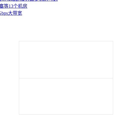
塞等13个机房
Gbps大带宽