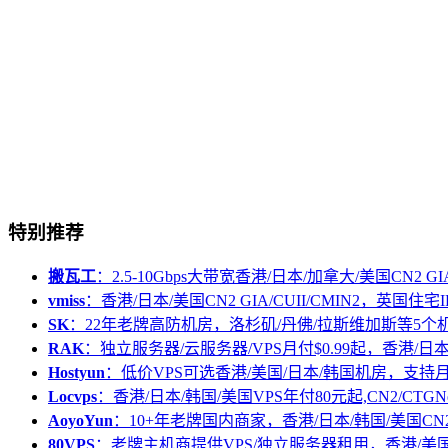
特别推荐
搬瓦工
：2.5-10Gbps大带宽香港/日本/加拿大/美国CN2 GIA/
vmiss
：香港/日本/美国CN2 GIA/CUII/CMIN2，英国住宅I
SK
：22年老牌高防机房，洛杉矶/丹佛/拉斯维加斯等5个
RAK
：独立服务器/云服务器/VPS月付$0.99起，香港/日
Hostyun
：低价VPS可选香港/美国/日本/韩国机房，支
Locvps
：香港/日本/韩国/美国VPS年付80元起,CN2/CTGN
AoyoYun
：10+年老牌国内商家，香港/日本/韩国/美国CN
80VPS
：老牌主机商提供VPS/独立服务器租用，香港/美