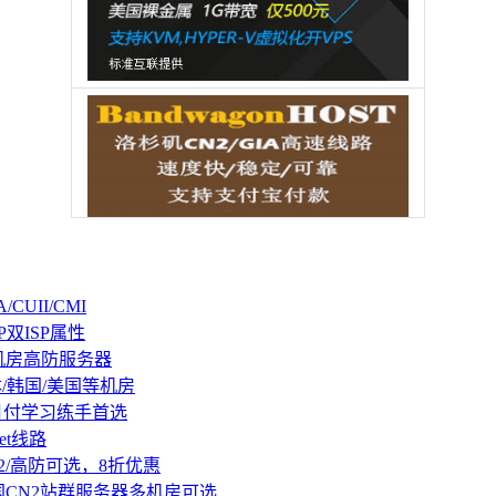
CUII/CMI
P双ISP属性
机房高防服务器
本/韩国/美国等机房
持月付学习练手首选
et线路
2/高防可选，8折优惠
国CN2站群服务器多机房可选