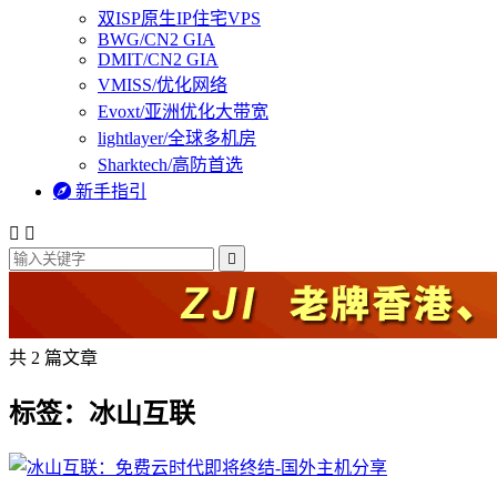
双ISP原生IP住宅VPS
BWG/CN2 GIA
DMIT/CN2 GIA
VMISS/优化网络
Evoxt/亚洲优化大带宽
lightlayer/全球多机房
Sharktech/高防首选

新手指引



共 2 篇文章
标签：冰山互联