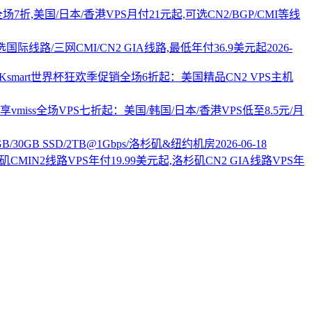
PS全场7折,美国/日本/香港VPS月付21元起,可选CN2/BGP/CMI等线
国际线路/三网CMI/CN2 GIA线路,最低年付36.9美元起
2026-
AKsmart世界杯狂欢季促销全场6折起：美国精品CN2 VPS主机
vmiss全场VPS七折起：美国/韩国/日本/香港VPS低至8.5元/月
2GB/30GB SSD/2TB@1Gbps/洛杉矶&纽约机房
2026-06-18
杉矶CMIN2线路VPS年付19.99美元起,洛杉矶CN2 GIA线路VPS年