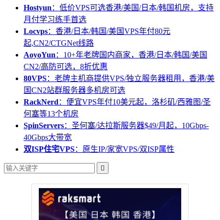
Hostyun
：低价VPS可选香港/美国/日本/韩国机房，支持
月付学习练手首选
Locvps
：香港/日本/韩国/美国VPS年付80元
起,CN2/CTGNet线路
AoyoYun
：10+年老牌国内商家，香港/日本/韩国/美国
CN2/高防可选，8折优惠
80VPS
：老牌主机商提供VPS/独立服务器租用，香港/美
国CN2站群服务器多机房可选
RackNerd
：便宜VPS年付10美元起，洛杉矶/西雅图/圣
何塞等13个机房
SpinServers
：圣何塞/达拉斯服务器$49/月起，10Gbps-
40Gbps大带宽
双ISP住宅VPS
：原生IP/家宽VPS/双ISP属性
