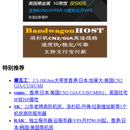
特别推荐
搬瓦工
：2.5-10Gbps大带宽香港/日本/加拿大/美国CN2
GIA/CUII/CMI
vmiss
：香港/日本/美国CN2 GIA/CUII/CMIN2，英国住宅
IP双ISP属性
SK
：22年老牌高防机房，洛杉矶/丹佛/拉斯维加斯等5个
机房高防服务器
RAK
：独立服务器/云服务器/VPS月付$0.99起，香港/日
本/韩国/美国等机房