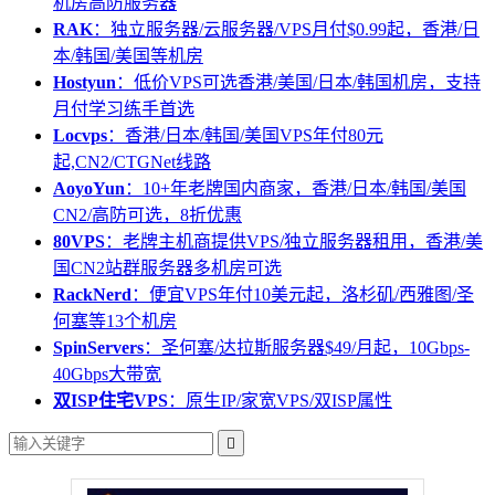
机房高防服务器
RAK
：独立服务器/云服务器/VPS月付$0.99起，香港/日
本/韩国/美国等机房
Hostyun
：低价VPS可选香港/美国/日本/韩国机房，支持
月付学习练手首选
Locvps
：香港/日本/韩国/美国VPS年付80元
起,CN2/CTGNet线路
AoyoYun
：10+年老牌国内商家，香港/日本/韩国/美国
CN2/高防可选，8折优惠
80VPS
：老牌主机商提供VPS/独立服务器租用，香港/美
国CN2站群服务器多机房可选
RackNerd
：便宜VPS年付10美元起，洛杉矶/西雅图/圣
何塞等13个机房
SpinServers
：圣何塞/达拉斯服务器$49/月起，10Gbps-
40Gbps大带宽
双ISP住宅VPS
：原生IP/家宽VPS/双ISP属性
