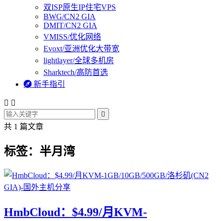
双ISP原生IP住宅VPS
BWG/CN2 GIA
DMIT/CN2 GIA
VMISS/优化网络
Evoxt/亚洲优化大带宽
lightlayer/全球多机房
Sharktech/高防首选

新手指引



共 1 篇文章
标签：半月湾
HmbCloud：$4.99/月KVM-