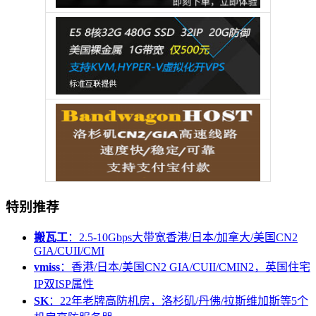
特别推荐
搬瓦工
：2.5-10Gbps大带宽香港/日本/加拿大/美国CN2
GIA/CUII/CMI
vmiss
：香港/日本/美国CN2 GIA/CUII/CMIN2，英国住宅
IP双ISP属性
SK
：22年老牌高防机房，洛杉矶/丹佛/拉斯维加斯等5个