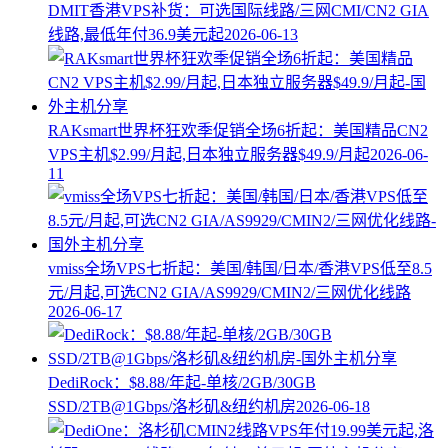
DMIT香港VPS补货：可选国际线路/三网CMI/CN2 GIA
线路,最低年付36.9美元起
2026-06-13
RAKsmart世界杯狂欢季促销全场6折起：美国精品CN2
VPS主机$2.99/月起,日本独立服务器$49.9/月起
2026-06-
11
vmiss全场VPS七折起：美国/韩国/日本/香港VPS低至8.5
元/月起,可选CN2 GIA/AS9929/CMIN2/三网优化线路
2026-06-17
DediRock：$8.88/年起-单核/2GB/30GB
SSD/2TB@1Gbps/洛杉矶&纽约机房
2026-06-18