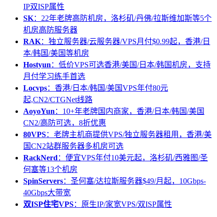
IP双ISP属性
SK
：22年老牌高防机房，洛杉矶/丹佛/拉斯维加斯等5个
机房高防服务器
RAK
：独立服务器/云服务器/VPS月付$0.99起，香港/日
本/韩国/美国等机房
Hostyun
：低价VPS可选香港/美国/日本/韩国机房，支持
月付学习练手首选
Locvps
：香港/日本/韩国/美国VPS年付80元
起,CN2/CTGNet线路
AoyoYun
：10+年老牌国内商家，香港/日本/韩国/美国
CN2/高防可选，8折优惠
80VPS
：老牌主机商提供VPS/独立服务器租用，香港/美
国CN2站群服务器多机房可选
RackNerd
：便宜VPS年付10美元起，洛杉矶/西雅图/圣
何塞等13个机房
SpinServers
：圣何塞/达拉斯服务器$49/月起，10Gbps-
40Gbps大带宽
双ISP住宅VPS
：原生IP/家宽VPS/双ISP属性