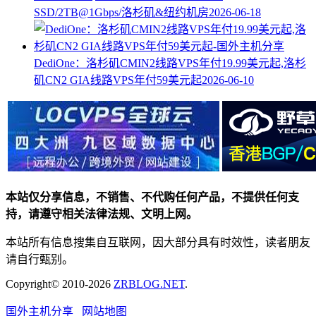
SSD/2TB@1Gbps/洛杉矶&纽约机房
2026-06-18
DediOne：洛杉矶CMIN2线路VPS年付19.99美元起,洛杉
矶CN2 GIA线路VPS年付59美元起
2026-06-10
本站仅分享信息，不销售、不代购任何产品，不提供任何支
持，请遵守相关法律法规、文明上网。
本站所有信息搜集自互联网，因大部分具有时效性，读者朋友
请自行甄别。
Copyright© 2010-2026
ZRBLOG.NET
.
国外主机分享
网站地图