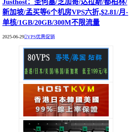
Justhost：圣何塞/芝加哥/达拉斯/都柏林/
新加坡/孟买等6个机房VPS六折,$2.81/月-
单核/1GB/20GB/300M不限流量
2025-06-29

VPS优惠促销