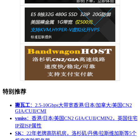
特别推荐
搬瓦工
：2.5-10Gbps大带宽香港/日本/加拿大/美国CN2
GIA/CUII/CMI
vmiss
：香港/日本/美国CN2 GIA/CUII/CMIN2，英国住宅
IP双ISP属性
SK
：22年老牌高防机房，洛杉矶/丹佛/拉斯维加斯等5个