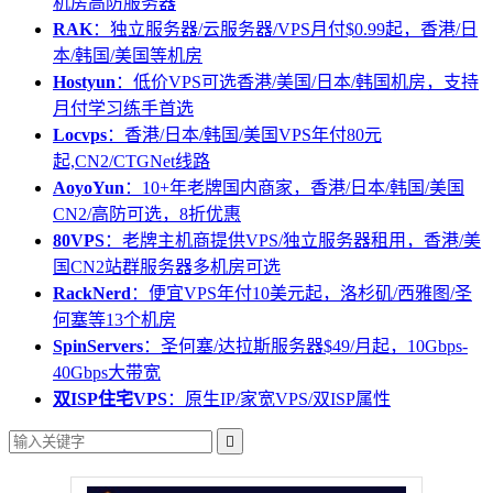
机房高防服务器
RAK
：独立服务器/云服务器/VPS月付$0.99起，香港/日
本/韩国/美国等机房
Hostyun
：低价VPS可选香港/美国/日本/韩国机房，支持
月付学习练手首选
Locvps
：香港/日本/韩国/美国VPS年付80元
起,CN2/CTGNet线路
AoyoYun
：10+年老牌国内商家，香港/日本/韩国/美国
CN2/高防可选，8折优惠
80VPS
：老牌主机商提供VPS/独立服务器租用，香港/美
国CN2站群服务器多机房可选
RackNerd
：便宜VPS年付10美元起，洛杉矶/西雅图/圣
何塞等13个机房
SpinServers
：圣何塞/达拉斯服务器$49/月起，10Gbps-
40Gbps大带宽
双ISP住宅VPS
：原生IP/家宽VPS/双ISP属性
