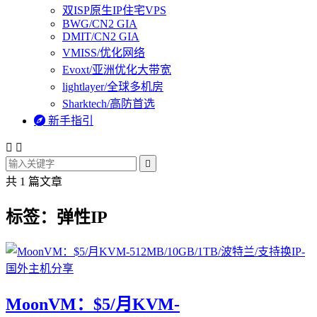
双ISP原生IP住宅VPS
BWG/CN2 GIA
DMIT/CN2 GIA
VMISS/优化网络
Evoxt/亚洲优化大带宽
lightlayer/全球多机房
Sharktech/高防首选

新手指引



共 1 篇文章
标签：弹性IP
MoonVM：$5/月KVM-