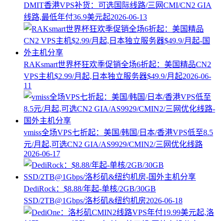
DMIT香港VPS补货：可选国际线路/三网CMI/CN2 GIA
线路,最低年付36.9美元起
2026-06-13
RAKsmart世界杯狂欢季促销全场6折起：美国精品CN2
VPS主机$2.99/月起,日本独立服务器$49.9/月起
2026-06-
11
vmiss全场VPS七折起：美国/韩国/日本/香港VPS低至8.5
元/月起,可选CN2 GIA/AS9929/CMIN2/三网优化线路
2026-06-17
DediRock：$8.88/年起-单核/2GB/30GB
SSD/2TB@1Gbps/洛杉矶&纽约机房
2026-06-18