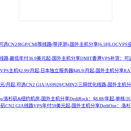
[6.18]LOCV
DMIT香港VPS补货：可选
R
7
DediRock：$8.88/年起-单核/
DediOne：洛