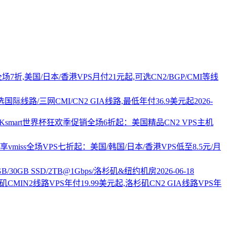
PS全场7折,美国/日本/香港VPS月付21元起,可选CN2/BGP/CMI等线
国际线路/三网CMI/CN2 GIA线路,最低年付36.9美元起
2026-
AKsmart世界杯狂欢季促销全场6折起：美国精品CN2 VPS主机
vmiss全场VPS七折起：美国/韩国/日本/香港VPS低至8.5元/月
2GB/30GB SSD/2TB@1Gbps/洛杉矶&纽约机房
2026-06-18
杉矶CMIN2线路VPS年付19.99美元起,洛杉矶CN2 GIA线路VPS年