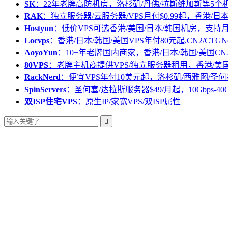
SK
：22年老牌高防机房，洛杉矶/丹佛/拉斯维加斯等5个
RAK
：独立服务器/云服务器/VPS月付$0.99起，香港/日
Hostyun
：低价VPS可选香港/美国/日本/韩国机房，支
Locvps
：香港/日本/韩国/美国VPS年付80元起,CN2/CTGN
AoyoYun
：10+年老牌国内商家，香港/日本/韩国/美国CN
80VPS
：老牌主机商提供VPS/独立服务器租用，香港/美
RackNerd
：便宜VPS年付10美元起，洛杉矶/西雅图/圣何
SpinServers
：圣何塞/达拉斯服务器$49/月起，10Gbps-40
双ISP住宅VPS
：原生IP/家宽VPS/双ISP属性
