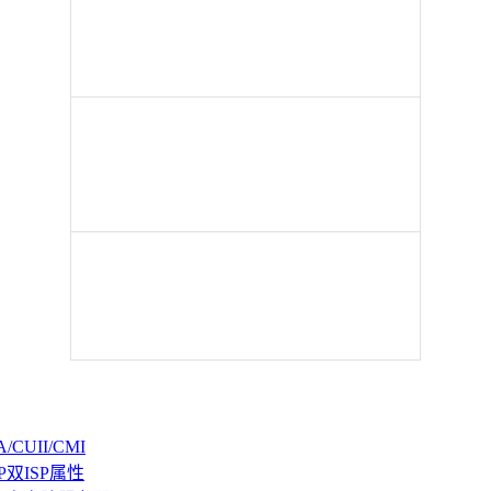
CUII/CMI
P双ISP属性