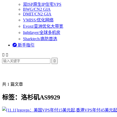
双ISP原生IP住宅VPS
BWG/CN2 GIA
DMIT/CN2 GIA
VMISS/优化网络
Evoxt/亚洲优化大带宽
lightlayer/全球多机房
Sharktech/高防首选

新手指引



共 1 篇文章
标签：洛杉矶AS9929