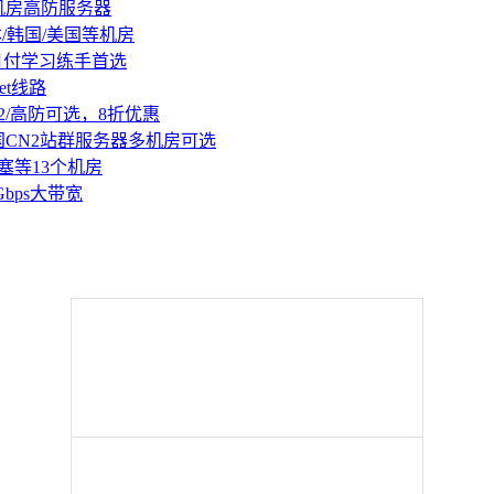
机房高防服务器
本/韩国/美国等机房
持月付学习练手首选
et线路
2/高防可选，8折优惠
国CN2站群服务器多机房可选
塞等13个机房
Gbps大带宽