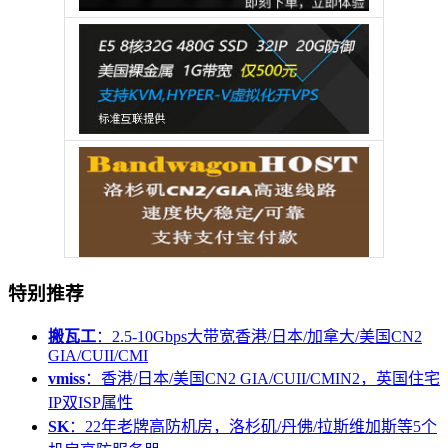
特别推荐
搬瓦工
：2.5-10Gbps大带宽香港/日本/加拿大/美国CN2
GIA/CUII/CMI
vmiss
：香港/日本/美国CN2 GIA/CUII/CMIN2，英国住宅
IP双ISP属性
SK
：22年老牌高防机房，洛杉矶/丹佛/拉斯维加斯等5个