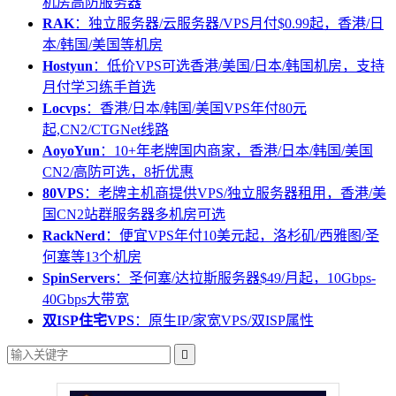
机房高防服务器
RAK
：独立服务器/云服务器/VPS月付$0.99起，香港/日
本/韩国/美国等机房
Hostyun
：低价VPS可选香港/美国/日本/韩国机房，支持
月付学习练手首选
Locvps
：香港/日本/韩国/美国VPS年付80元
起,CN2/CTGNet线路
AoyoYun
：10+年老牌国内商家，香港/日本/韩国/美国
CN2/高防可选，8折优惠
80VPS
：老牌主机商提供VPS/独立服务器租用，香港/美
国CN2站群服务器多机房可选
RackNerd
：便宜VPS年付10美元起，洛杉矶/西雅图/圣
何塞等13个机房
SpinServers
：圣何塞/达拉斯服务器$49/月起，10Gbps-
40Gbps大带宽
双ISP住宅VPS
：原生IP/家宽VPS/双ISP属性
