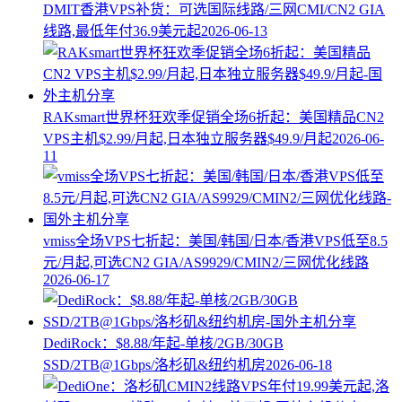
DMIT香港VPS补货：可选国际线路/三网CMI/CN2 GIA
线路,最低年付36.9美元起
2026-06-13
RAKsmart世界杯狂欢季促销全场6折起：美国精品CN2
VPS主机$2.99/月起,日本独立服务器$49.9/月起
2026-06-
11
vmiss全场VPS七折起：美国/韩国/日本/香港VPS低至8.5
元/月起,可选CN2 GIA/AS9929/CMIN2/三网优化线路
2026-06-17
DediRock：$8.88/年起-单核/2GB/30GB
SSD/2TB@1Gbps/洛杉矶&纽约机房
2026-06-18