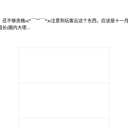
还不够资格o(*￣︶￣*)o注意到玩客云这个东西，应该是十
(圈内大佬...