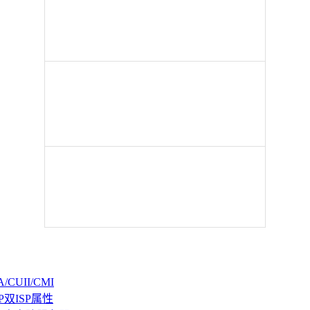
CUII/CMI
P双ISP属性