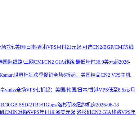
PS全场7折,美国/日本/香港VPS月付21元起,可选CN2/BGP/CMI等线
国际线路/三网CMI/CN2 GIA线路,最低年付36.9美元起
2026-
AKsmart世界杯狂欢季促销全场6折起：美国精品CN2 VPS主机
vmiss全场VPS七折起：美国/韩国/日本/香港VPS低至8.5元/月
2GB/30GB SSD/2TB@1Gbps/洛杉矶&纽约机房
2026-06-18
杉矶CMIN2线路VPS年付19.99美元起,洛杉矶CN2 GIA线路VPS年