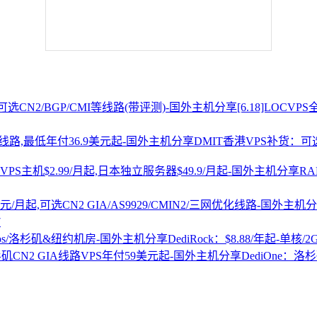
[6.18]LOCV
DMIT香港VPS补货：可选
R
7
DediRock：$8.88/年起-单核/
DediOne：洛