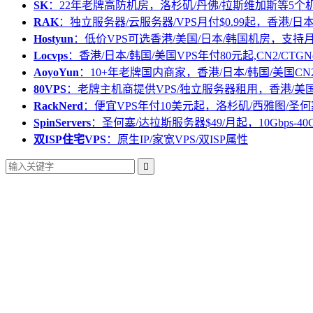
SK
：22年老牌高防机房，洛杉矶/丹佛/拉斯维加斯等5个
RAK
：独立服务器/云服务器/VPS月付$0.99起，香港/日
Hostyun
：低价VPS可选香港/美国/日本/韩国机房，支
Locvps
：香港/日本/韩国/美国VPS年付80元起,CN2/CTGN
AoyoYun
：10+年老牌国内商家，香港/日本/韩国/美国CN
80VPS
：老牌主机商提供VPS/独立服务器租用，香港/美
RackNerd
：便宜VPS年付10美元起，洛杉矶/西雅图/圣何
SpinServers
：圣何塞/达拉斯服务器$49/月起，10Gbps-40
双ISP住宅VPS
：原生IP/家宽VPS/双ISP属性
