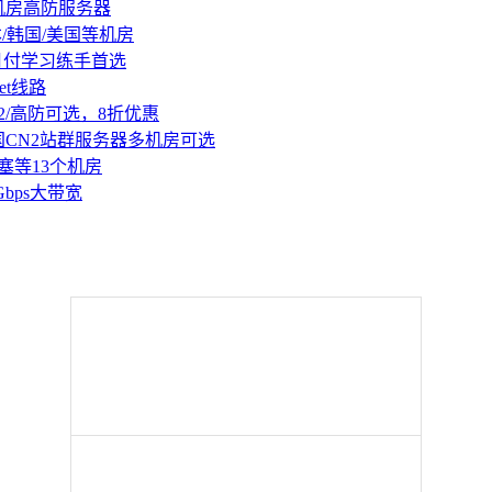
机房高防服务器
本/韩国/美国等机房
持月付学习练手首选
et线路
2/高防可选，8折优惠
国CN2站群服务器多机房可选
塞等13个机房
Gbps大带宽