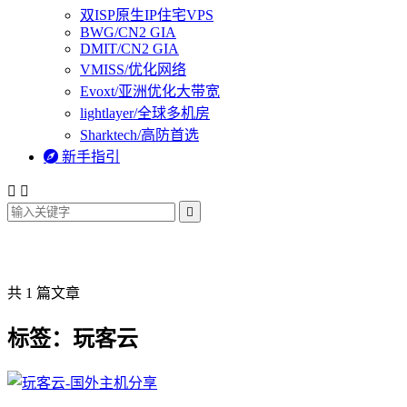
双ISP原生IP住宅VPS
BWG/CN2 GIA
DMIT/CN2 GIA
VMISS/优化网络
Evoxt/亚洲优化大带宽
lightlayer/全球多机房
Sharktech/高防首选

新手指引



共 1 篇文章
标签：玩客云