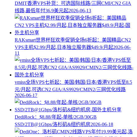
DMIT香港VPS补货：可选国际线路/三网CMI/CN2 GIA
线路,最低年付36.9美元起
2026-06-13
RAKsmart世界杯狂欢季促销全场6折起：美国精品CN2
VPS主机$2.99/月起,日本独立服务器$49.9/月起
2026-06-
11
vmiss全场VPS七折起：美国/韩国/日本/香港VPS低至8.5
元/月起,可选CN2 GIA/AS9929/CMIN2/三网优化线路
2026-06-17
DediRock：$8.88/年起-单核/2GB/30GB
SSD/2TB@1Gbps/洛杉矶&纽约机房
2026-06-18