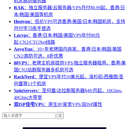
机房高防服务器
RAK
：独立服务器/云服务器/VPS月付$0.99起，香港/日
本/韩国/美国等机房
Hostyun
：低价VPS可选香港/美国/日本/韩国机房，支持
月付学习练手首选
Locvps
：香港/日本/韩国/美国VPS年付80元
起,CN2/CTGNet线路
AoyoYun
：10+年老牌国内商家，香港/日本/韩国/美国
CN2/高防可选，8折优惠
80VPS
：老牌主机商提供VPS/独立服务器租用，香港/美
国CN2站群服务器多机房可选
RackNerd
：便宜VPS年付10美元起，洛杉矶/西雅图/圣
何塞等13个机房
SpinServers
：圣何塞/达拉斯服务器$49/月起，10Gbps-
40Gbps大带宽
双ISP住宅VPS
：原生IP/家宽VPS/双ISP属性
