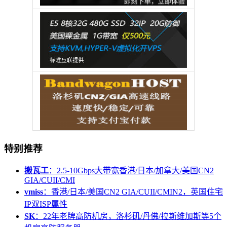
特别推荐
搬瓦工
：2.5-10Gbps大带宽香港/日本/加拿大/美国CN2
GIA/CUII/CMI
vmiss
：香港/日本/美国CN2 GIA/CUII/CMIN2，英国住宅
IP双ISP属性
SK
：22年老牌高防机房，洛杉矶/丹佛/拉斯维加斯等5个