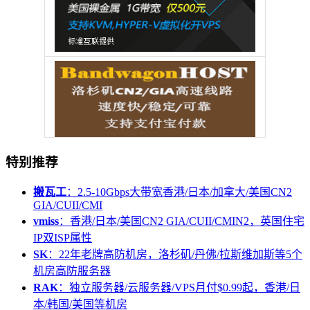
特别推荐
搬瓦工
：2.5-10Gbps大带宽香港/日本/加拿大/美国CN2
GIA/CUII/CMI
vmiss
：香港/日本/美国CN2 GIA/CUII/CMIN2，英国住宅
IP双ISP属性
SK
：22年老牌高防机房，洛杉矶/丹佛/拉斯维加斯等5个
机房高防服务器
RAK
：独立服务器/云服务器/VPS月付$0.99起，香港/日
本/韩国/美国等机房