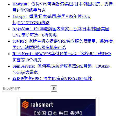
Hostyun
：低价VPS可选香港/美国/日本/韩国机房，支持
月付学习练手首选
Locvps
：香港/日本/韩国/美国VPS年付80元
起,CN2/CTGNet线路
AoyoYun
：10+年老牌国内商家，香港/日本/韩国/美国
CN2/高防可选，8折优惠
80VPS
：老牌主机商提供VPS/独立服务器租用，香港/美
国CN2站群服务器多机房可选
RackNerd
：便宜VPS年付10美元起，洛杉矶/西雅图/圣
何塞等13个机房
SpinServers
：圣何塞/达拉斯服务器$49/月起，10Gbps-
40Gbps大带宽
双ISP住宅VPS
：原生IP/家宽VPS/双ISP属性
