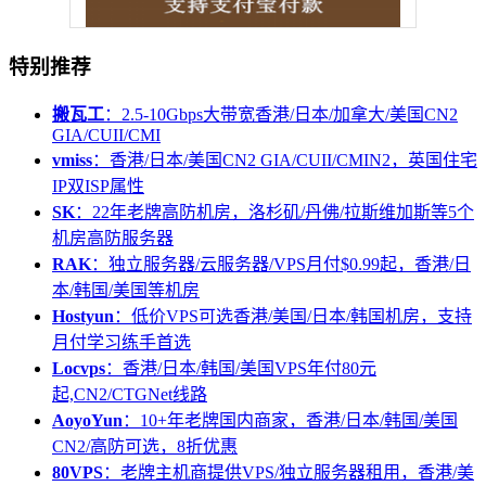
特别推荐
搬瓦工
：2.5-10Gbps大带宽香港/日本/加拿大/美国CN2
GIA/CUII/CMI
vmiss
：香港/日本/美国CN2 GIA/CUII/CMIN2，英国住宅
IP双ISP属性
SK
：22年老牌高防机房，洛杉矶/丹佛/拉斯维加斯等5个
机房高防服务器
RAK
：独立服务器/云服务器/VPS月付$0.99起，香港/日
本/韩国/美国等机房
Hostyun
：低价VPS可选香港/美国/日本/韩国机房，支持
月付学习练手首选
Locvps
：香港/日本/韩国/美国VPS年付80元
起,CN2/CTGNet线路
AoyoYun
：10+年老牌国内商家，香港/日本/韩国/美国
CN2/高防可选，8折优惠
80VPS
：老牌主机商提供VPS/独立服务器租用，香港/美