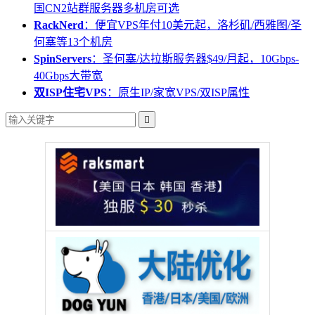
国CN2站群服务器多机房可选
RackNerd
：便宜VPS年付10美元起，洛杉矶/西雅图/圣
何塞等13个机房
SpinServers
：圣何塞/达拉斯服务器$49/月起，10Gbps-
40Gbps大带宽
双ISP住宅VPS
：原生IP/家宽VPS/双ISP属性
