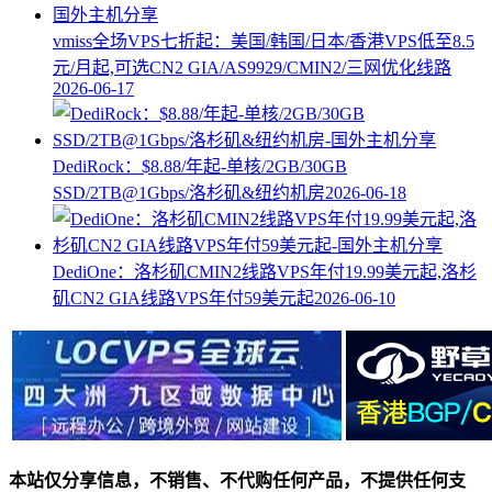
vmiss全场VPS七折起：美国/韩国/日本/香港VPS低至8.5
元/月起,可选CN2 GIA/AS9929/CMIN2/三网优化线路
2026-06-17
DediRock：$8.88/年起-单核/2GB/30GB
SSD/2TB@1Gbps/洛杉矶&纽约机房
2026-06-18
DediOne：洛杉矶CMIN2线路VPS年付19.99美元起,洛杉
矶CN2 GIA线路VPS年付59美元起
2026-06-10
本站仅分享信息，不销售、不代购任何产品，不提供任何支