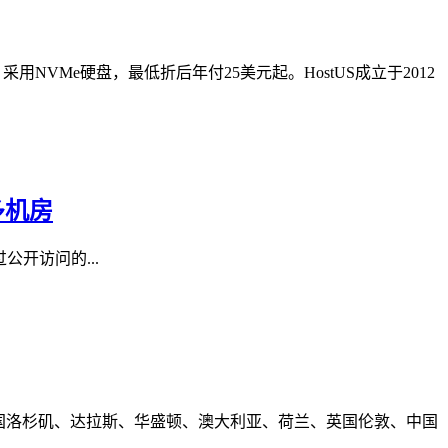
用NVMe硬盘，最低折后年付25美元起。HostUS成立于2012
多机房
能：通过公开访问的...
包括美国洛杉矶、达拉斯、华盛顿、澳大利亚、荷兰、英国伦敦、中国