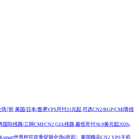
PS全场7折,美国/日本/香港VPS月付21元起,可选CN2/BGP/CMI等线
国际线路/三网CMI/CN2 GIA线路,最低年付36.9美元起
2026-
AKsmart世界杯狂欢季促销全场6折起：美国精品CN2 VPS主机