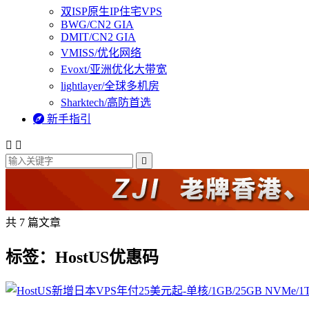
双ISP原生IP住宅VPS
BWG/CN2 GIA
DMIT/CN2 GIA
VMISS/优化网络
Evoxt/亚洲优化大带宽
lightlayer/全球多机房
Sharktech/高防首选

新手指引



共 7 篇文章
标签：HostUS优惠码