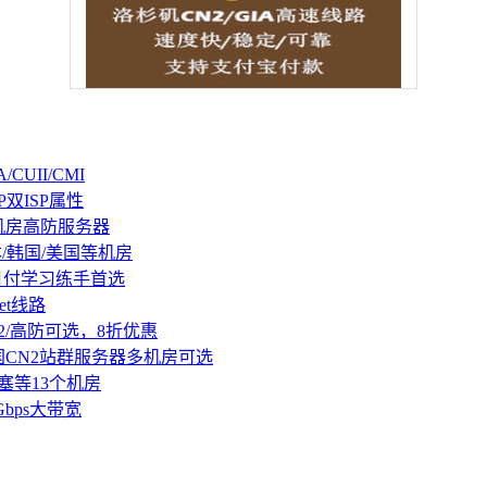
CUII/CMI
P双ISP属性
机房高防服务器
本/韩国/美国等机房
持月付学习练手首选
et线路
2/高防可选，8折优惠
国CN2站群服务器多机房可选
塞等13个机房
Gbps大带宽