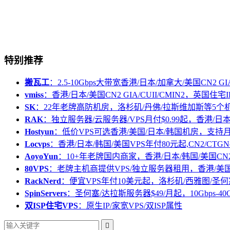
特别推荐
搬瓦工
：2.5-10Gbps大带宽香港/日本/加拿大/美国CN2 GIA/
vmiss
：香港/日本/美国CN2 GIA/CUII/CMIN2，英国住宅I
SK
：22年老牌高防机房，洛杉矶/丹佛/拉斯维加斯等5个
RAK
：独立服务器/云服务器/VPS月付$0.99起，香港/日
Hostyun
：低价VPS可选香港/美国/日本/韩国机房，支
Locvps
：香港/日本/韩国/美国VPS年付80元起,CN2/CTGN
AoyoYun
：10+年老牌国内商家，香港/日本/韩国/美国CN
80VPS
：老牌主机商提供VPS/独立服务器租用，香港/美
RackNerd
：便宜VPS年付10美元起，洛杉矶/西雅图/圣何
SpinServers
：圣何塞/达拉斯服务器$49/月起，10Gbps-40
双ISP住宅VPS
：原生IP/家宽VPS/双ISP属性
