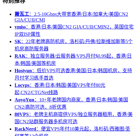
特别推荐
搬瓦工
：2.5-10Gbps大带宽香港/日本/加拿大/美国CN2
GIA/CUII/CMI
vmiss
：香港/日本/美国CN2 GIA/CUII/CMIN2，英国住宅
IP双ISP属性
SK
：22年老牌高防机房，洛杉矶/丹佛/拉斯维加斯等5个
机房高防服务器
RAK
：独立服务器/云服务器/VPS月付$0.99起，香港/日
本/韩国/美国等机房
Hostyun
：低价VPS可选香港/美国/日本/韩国机房，支持
月付学习练手首选
Locvps
：香港/日本/韩国/美国VPS年付80元
起,CN2/CTGNet线路
AoyoYun
：10+年老牌国内商家，香港/日本/韩国/美国
CN2/高防可选，8折优惠
80VPS
：老牌主机商提供VPS/独立服务器租用，香港/美
国CN2站群服务器多机房可选
RackNerd
：便宜VPS年付10美元起，洛杉矶/西雅图/圣