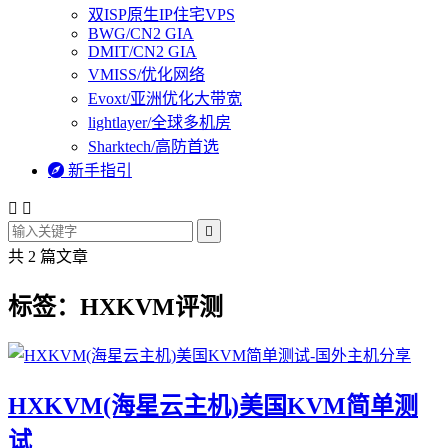
双ISP原生IP住宅VPS
BWG/CN2 GIA
DMIT/CN2 GIA
VMISS/优化网络
Evoxt/亚洲优化大带宽
lightlayer/全球多机房
Sharktech/高防首选

新手指引



共 2 篇文章
标签：HXKVM评测
HXKVM(海星云主机)美国KVM简单测
试