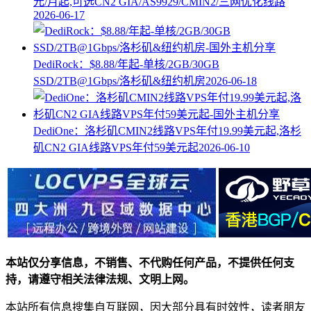
元/月起,可选CN2 GIA/AS9929/CMIN2/三网优化线路
2026-06-17
DediRock：$8.88/年起-单核/2GB/30GB
SSD/2TB@1Gbps/洛杉矶&纽约机房
2026-06-18
DediOne：洛杉矶CMIN2线路VPS年付19.99美元起,洛杉
矶CN2 GIA线路VPS年付59美元起
2026-06-10
本站仅分享信息，不销售、不代购任何产品，不提供任何支
持，请遵守相关法律法规、文明上网。
本站所有信息搜集自互联网，因大部分具有时效性，读者朋友