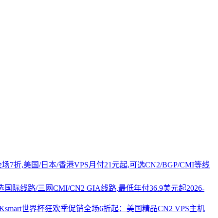
PS全场7折,美国/日本/香港VPS月付21元起,可选CN2/BGP/CMI等线
国际线路/三网CMI/CN2 GIA线路,最低年付36.9美元起
2026-
AKsmart世界杯狂欢季促销全场6折起：美国精品CN2 VPS主机