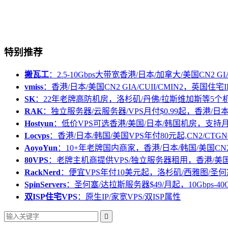
特别推荐
搬瓦工
：2.5-10Gbps大带宽香港/日本/加拿大/美国CN2 GIA/
vmiss
：香港/日本/美国CN2 GIA/CUII/CMIN2，英国住宅I
SK
：22年老牌高防机房，洛杉矶/丹佛/拉斯维加斯等5个
RAK
：独立服务器/云服务器/VPS月付$0.99起，香港/日
Hostyun
：低价VPS可选香港/美国/日本/韩国机房，支
Locvps
：香港/日本/韩国/美国VPS年付80元起,CN2/CTGN
AoyoYun
：10+年老牌国内商家，香港/日本/韩国/美国CN
80VPS
：老牌主机商提供VPS/独立服务器租用，香港/美
RackNerd
：便宜VPS年付10美元起，洛杉矶/西雅图/圣何
SpinServers
：圣何塞/达拉斯服务器$49/月起，10Gbps-40
双ISP住宅VPS
：原生IP/家宽VPS/双ISP属性
