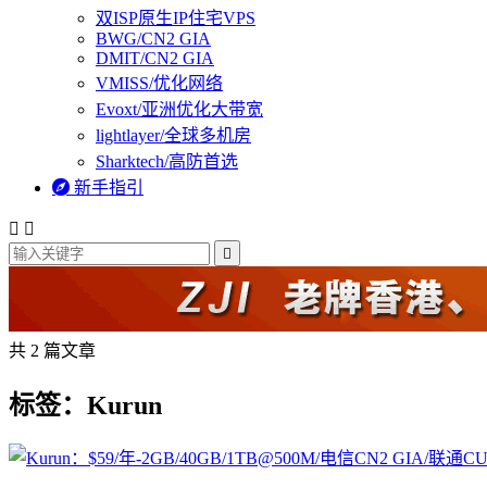
双ISP原生IP住宅VPS
BWG/CN2 GIA
DMIT/CN2 GIA
VMISS/优化网络
Evoxt/亚洲优化大带宽
lightlayer/全球多机房
Sharktech/高防首选

新手指引



共 2 篇文章
标签：Kurun