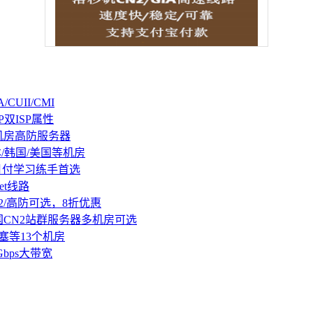
CUII/CMI
P双ISP属性
机房高防服务器
本/韩国/美国等机房
持月付学习练手首选
et线路
2/高防可选，8折优惠
国CN2站群服务器多机房可选
塞等13个机房
Gbps大带宽