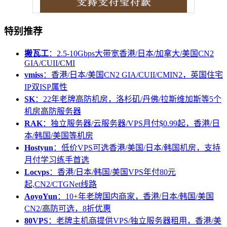
特别推荐
搬瓦工
：2.5-10Gbps大带宽香港/日本/加拿大/美国CN2
GIA/CUII/CMI
vmiss
：香港/日本/美国CN2 GIA/CUII/CMIN2，英国住宅
IP双ISP属性
SK
：22年老牌高防机房，洛杉矶/丹佛/拉斯维加斯等5个
机房高防服务器
RAK
：独立服务器/云服务器/VPS月付$0.99起，香港/日
本/韩国/美国等机房
Hostyun
：低价VPS可选香港/美国/日本/韩国机房，支持
月付学习练手首选
Locvps
：香港/日本/韩国/美国VPS年付80元
起,CN2/CTGNet线路
AoyoYun
：10+年老牌国内商家，香港/日本/韩国/美国
CN2/高防可选，8折优惠
80VPS
：老牌主机商提供VPS/独立服务器租用，香港/美