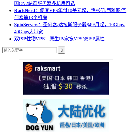
国CN2站群服务器多机房可选
RackNerd
：便宜VPS年付10美元起，洛杉矶/西雅图/圣
何塞等13个机房
SpinServers
：圣何塞/达拉斯服务器$49/月起，10Gbps-
40Gbps大带宽
双ISP住宅VPS
：原生IP/家宽VPS/双ISP属性
