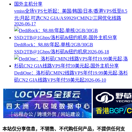
vmiss全场VPS七折起：美国/韩国/日本/香港VPS低至8.5
元/月起,可选CN2 GIA/AS9929/CMIN2/三网优化线路
2026-06-17
DediRock：$8.88/年起-单核/2GB/30GB
SSD/2TB@1Gbps/洛杉矶&纽约机房
2026-06-18
DediOne：洛杉矶CMIN2线路VPS年付19.99美元起,洛杉
矶CN2 GIA线路VPS年付59美元起
2026-06-10
本站仅分享信息，不销售、不代购任何产品，不提供任何支