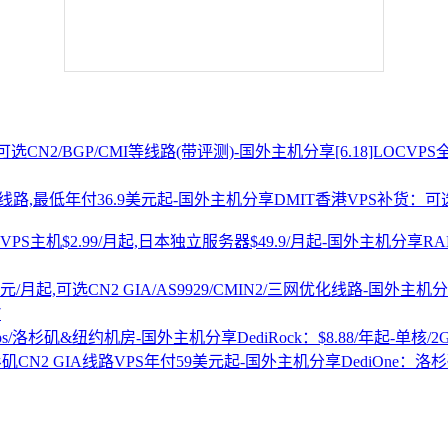
[6.18]LOCV
DMIT香港VPS补货：可选
R
7
DediRock：$8.88/年起-单核/
DediOne：洛