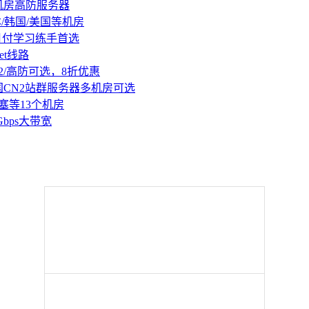
机房高防服务器
本/韩国/美国等机房
持月付学习练手首选
et线路
2/高防可选，8折优惠
国CN2站群服务器多机房可选
塞等13个机房
Gbps大带宽