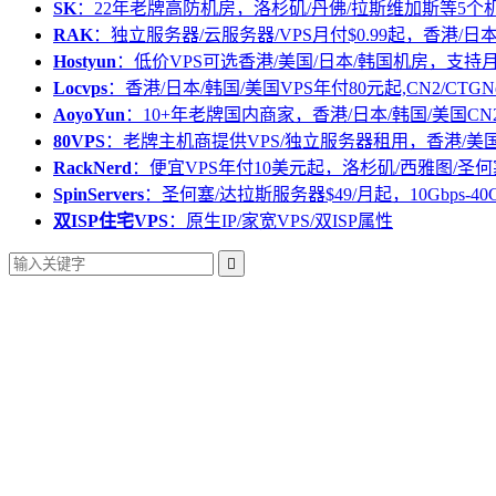
SK
：22年老牌高防机房，洛杉矶/丹佛/拉斯维加斯等5个
RAK
：独立服务器/云服务器/VPS月付$0.99起，香港/日
Hostyun
：低价VPS可选香港/美国/日本/韩国机房，支
Locvps
：香港/日本/韩国/美国VPS年付80元起,CN2/CTGN
AoyoYun
：10+年老牌国内商家，香港/日本/韩国/美国CN
80VPS
：老牌主机商提供VPS/独立服务器租用，香港/美
RackNerd
：便宜VPS年付10美元起，洛杉矶/西雅图/圣何
SpinServers
：圣何塞/达拉斯服务器$49/月起，10Gbps-40
双ISP住宅VPS
：原生IP/家宽VPS/双ISP属性
