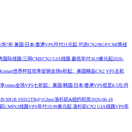
PS全场7折,美国/日本/香港VPS月付21元起,可选CN2/BGP/CMI等线
国际线路/三网CMI/CN2 GIA线路,最低年付36.9美元起
2026-
AKsmart世界杯狂欢季促销全场6折起：美国精品CN2 VPS主机
vmiss全场VPS七折起：美国/韩国/日本/香港VPS低至8.5元/月
2GB/30GB SSD/2TB@1Gbps/洛杉矶&纽约机房
2026-06-18
杉矶CMIN2线路VPS年付19.99美元起,洛杉矶CN2 GIA线路VPS年