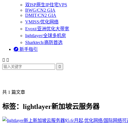
双ISP原生IP住宅VPS
BWG/CN2 GIA
DMIT/CN2 GIA
VMISS/优化网络
Evoxt/亚洲优化大带宽
lightlayer/全球多机房
Sharktech/高防首选

新手指引



共 1 篇文章
标签：lightlayer新加坡云服务器