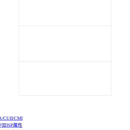
CUII/CMI
P双ISP属性