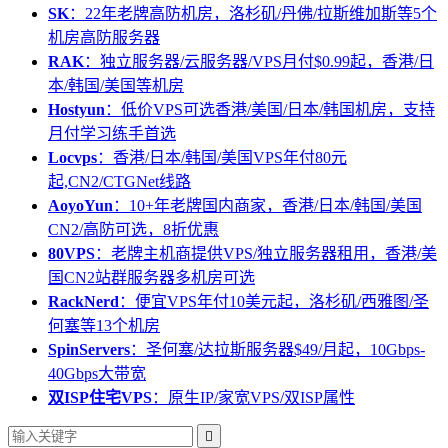
SK
：22年老牌高防机房，洛杉矶/丹佛/拉斯维加斯等5个
机房高防服务器
RAK
：独立服务器/云服务器/VPS月付$0.99起，香港/日
本/韩国/美国等机房
Hostyun
：低价VPS可选香港/美国/日本/韩国机房，支持
月付学习练手首选
Locvps
：香港/日本/韩国/美国VPS年付80元
起,CN2/CTGNet线路
AoyoYun
：10+年老牌国内商家，香港/日本/韩国/美国
CN2/高防可选，8折优惠
80VPS
：老牌主机商提供VPS/独立服务器租用，香港/美
国CN2站群服务器多机房可选
RackNerd
：便宜VPS年付10美元起，洛杉矶/西雅图/圣
何塞等13个机房
SpinServers
：圣何塞/达拉斯服务器$49/月起，10Gbps-
40Gbps大带宽
双ISP住宅VPS
：原生IP/家宽VPS/双ISP属性
