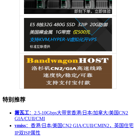
特别推荐
搬瓦工
：2.5-10Gbps大带宽香港/日本/加拿大/美国CN2
GIA/CUII/CMI
vmiss
：香港/日本/美国CN2 GIA/CUII/CMIN2，英国住宅
IP双ISP属性