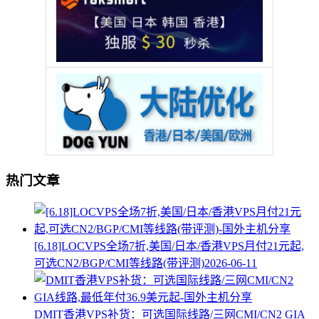
热门文章
[6.18]LOCVPS全场7折,美国/日本/香港VPS月付21元起,
可选CN2/BGP/CMI等线路(带评测)
2026-06-11
DMIT香港VPS补货：可选国际线路/三网CMI/CN2 GIA