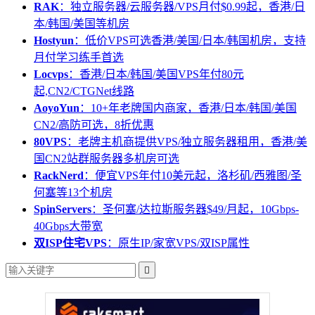
RAK
：独立服务器/云服务器/VPS月付$0.99起，香港/日
本/韩国/美国等机房
Hostyun
：低价VPS可选香港/美国/日本/韩国机房，支持
月付学习练手首选
Locvps
：香港/日本/韩国/美国VPS年付80元
起,CN2/CTGNet线路
AoyoYun
：10+年老牌国内商家，香港/日本/韩国/美国
CN2/高防可选，8折优惠
80VPS
：老牌主机商提供VPS/独立服务器租用，香港/美
国CN2站群服务器多机房可选
RackNerd
：便宜VPS年付10美元起，洛杉矶/西雅图/圣
何塞等13个机房
SpinServers
：圣何塞/达拉斯服务器$49/月起，10Gbps-
40Gbps大带宽
双ISP住宅VPS
：原生IP/家宽VPS/双ISP属性
