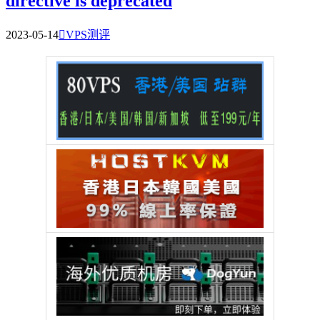
directive is deprecated
2023-05-14

VPS测评