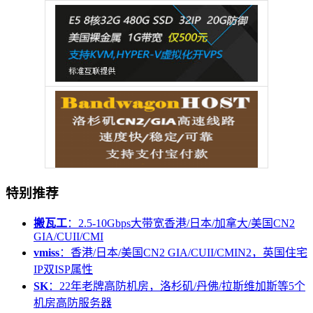
特别推荐
搬瓦工
：2.5-10Gbps大带宽香港/日本/加拿大/美国CN2
GIA/CUII/CMI
vmiss
：香港/日本/美国CN2 GIA/CUII/CMIN2，英国住宅
IP双ISP属性
SK
：22年老牌高防机房，洛杉矶/丹佛/拉斯维加斯等5个
机房高防服务器