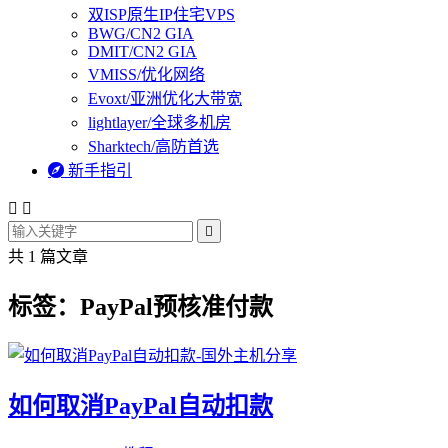
双ISP原生IP住宅VPS
BWG/CN2 GIA
DMIT/CN2 GIA
VMISS/优化网络
Evoxt/亚洲优化大带宽
lightlayer/全球多机房
Sharktech/高防首选

新手指引



共 1 篇文章
标签：PayPal预核准付款
如何取消PayPal自动扣款