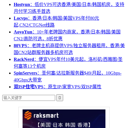
Hostyun
：低价VPS可选香港/美国/日本/韩国机房，支持
月付学习练手首选
Locvps
：香港/日本/韩国/美国VPS年付80元
起,CN2/CTGNet线路
AoyoYun
：10+年老牌国内商家，香港/日本/韩国/美国
CN2/高防可选，8折优惠
80VPS
：老牌主机商提供VPS/独立服务器租用，香港/美
国CN2站群服务器多机房可选
RackNerd
：便宜VPS年付10美元起，洛杉矶/西雅图/圣
何塞等13个机房
SpinServers
：圣何塞/达拉斯服务器$49/月起，10Gbps-
40Gbps大带宽
双ISP住宅VPS
：原生IP/家宽VPS/双ISP属性
