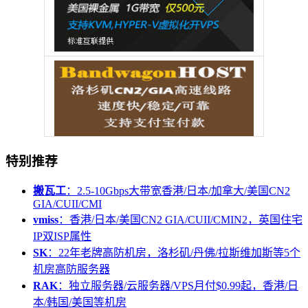
特别推荐
搬瓦工
：2.5-10Gbps大带宽香港/日本/加拿大/美国CN2
GIA/CUII/CMI
vmiss
：香港/日本/美国CN2 GIA/CUII/CMIN2，英国住宅
IP双ISP属性
SK
：22年老牌高防机房，洛杉矶/丹佛/拉斯维加斯等5个
机房高防服务器
RAK
：独立服务器/云服务器/VPS月付$0.99起，香港/日
本/韩国/美国等机房