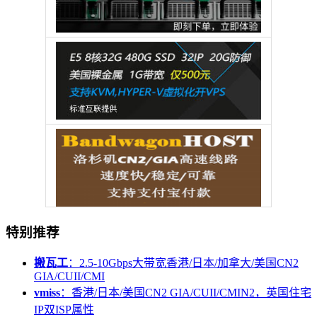
特别推荐
搬瓦工
：2.5-10Gbps大带宽香港/日本/加拿大/美国CN2
GIA/CUII/CMI
vmiss
：香港/日本/美国CN2 GIA/CUII/CMIN2，英国住宅
IP双ISP属性