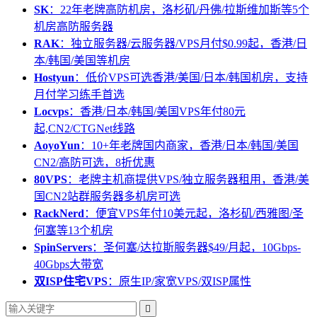
SK
：22年老牌高防机房，洛杉矶/丹佛/拉斯维加斯等5个
机房高防服务器
RAK
：独立服务器/云服务器/VPS月付$0.99起，香港/日
本/韩国/美国等机房
Hostyun
：低价VPS可选香港/美国/日本/韩国机房，支持
月付学习练手首选
Locvps
：香港/日本/韩国/美国VPS年付80元
起,CN2/CTGNet线路
AoyoYun
：10+年老牌国内商家，香港/日本/韩国/美国
CN2/高防可选，8折优惠
80VPS
：老牌主机商提供VPS/独立服务器租用，香港/美
国CN2站群服务器多机房可选
RackNerd
：便宜VPS年付10美元起，洛杉矶/西雅图/圣
何塞等13个机房
SpinServers
：圣何塞/达拉斯服务器$49/月起，10Gbps-
40Gbps大带宽
双ISP住宅VPS
：原生IP/家宽VPS/双ISP属性
