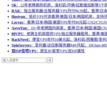
SK
：22年老牌高防机房，洛杉矶/丹佛/拉斯维加斯等5个
RAK
：独立服务器/云服务器/VPS月付$0.99起，香港/日
Hostyun
：低价VPS可选香港/美国/日本/韩国机房，支
Locvps
：香港/日本/韩国/美国VPS年付80元起,CN2/CTGN
AoyoYun
：10+年老牌国内商家，香港/日本/韩国/美国CN
80VPS
：老牌主机商提供VPS/独立服务器租用，香港/美
RackNerd
：便宜VPS年付10美元起，洛杉矶/西雅图/圣何
SpinServers
：圣何塞/达拉斯服务器$49/月起，10Gbps-40
双ISP住宅VPS
：原生IP/家宽VPS/双ISP属性
