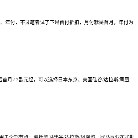
支持月付、年付，不过笔者试了下是首付折扣，月付就是首月，年付为
折后首月2.2欧元起，可以选择日本东京、美国硅谷/达拉斯/凤凰
码，适用于全部节点：包括美国硅谷/达拉斯/凤凰城、罗马尼亚布加勒