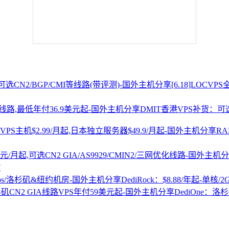
[6.18]LOCV
DMIT香港VPS补货：可选
R
7
DediRock：$8.88/年起-单核/
DediOne：洛