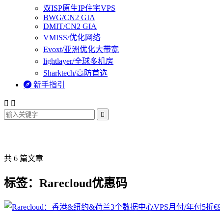
双ISP原生IP住宅VPS
BWG/CN2 GIA
DMIT/CN2 GIA
VMISS/优化网络
Evoxt/亚洲优化大带宽
lightlayer/全球多机房
Sharktech/高防首选

新手指引



共 6 篇文章
标签：Rarecloud优惠码