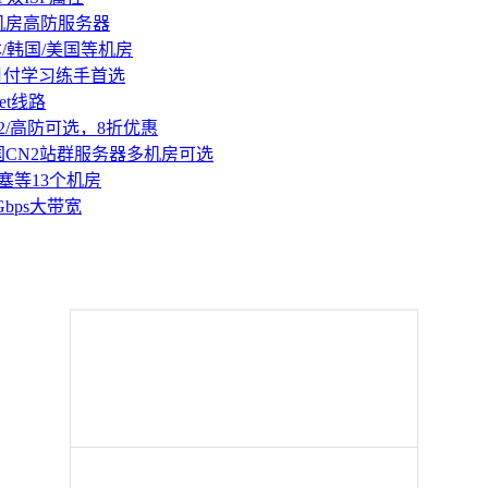
机房高防服务器
本/韩国/美国等机房
持月付学习练手首选
et线路
2/高防可选，8折优惠
国CN2站群服务器多机房可选
塞等13个机房
Gbps大带宽