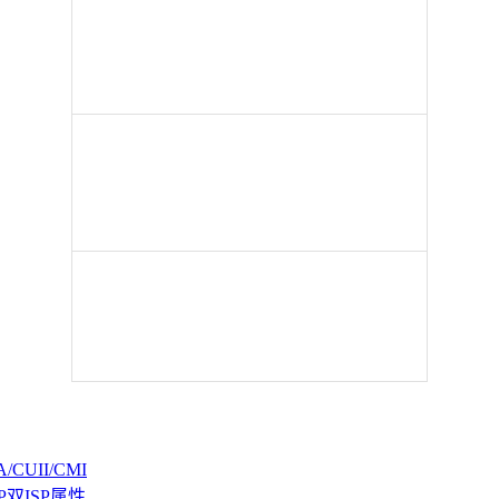
CUII/CMI
P双ISP属性