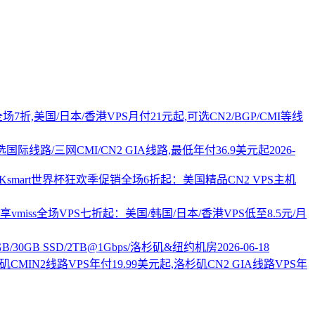
PS全场7折,美国/日本/香港VPS月付21元起,可选CN2/BGP/CMI等线
国际线路/三网CMI/CN2 GIA线路,最低年付36.9美元起
2026-
AKsmart世界杯狂欢季促销全场6折起：美国精品CN2 VPS主机
vmiss全场VPS七折起：美国/韩国/日本/香港VPS低至8.5元/月
2GB/30GB SSD/2TB@1Gbps/洛杉矶&纽约机房
2026-06-18
杉矶CMIN2线路VPS年付19.99美元起,洛杉矶CN2 GIA线路VPS年