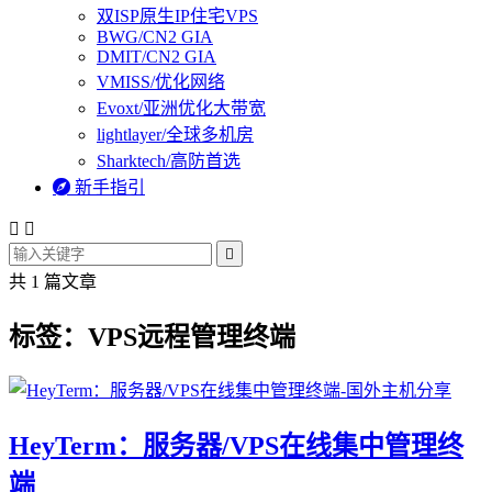
双ISP原生IP住宅VPS
BWG/CN2 GIA
DMIT/CN2 GIA
VMISS/优化网络
Evoxt/亚洲优化大带宽
lightlayer/全球多机房
Sharktech/高防首选

新手指引



共 1 篇文章
标签：VPS远程管理终端
HeyTerm：服务器/VPS在线集中管理终
端