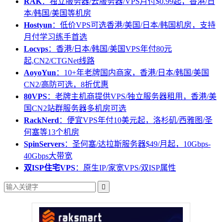
RAK
：独立服务器/云服务器/VPS月付$0.99起，香港/日
本/韩国/美国等机房
Hostyun
：低价VPS可选香港/美国/日本/韩国机房，支持
月付学习练手首选
Locvps
：香港/日本/韩国/美国VPS年付80元
起,CN2/CTGNet线路
AoyoYun
：10+年老牌国内商家，香港/日本/韩国/美国
CN2/高防可选，8折优惠
80VPS
：老牌主机商提供VPS/独立服务器租用，香港/美
国CN2站群服务器多机房可选
RackNerd
：便宜VPS年付10美元起，洛杉矶/西雅图/圣
何塞等13个机房
SpinServers
：圣何塞/达拉斯服务器$49/月起，10Gbps-
40Gbps大带宽
双ISP住宅VPS
：原生IP/家宽VPS/双ISP属性
