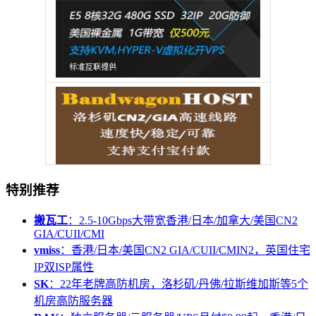
特别推荐
搬瓦工
：2.5-10Gbps大带宽香港/日本/加拿大/美国CN2
GIA/CUII/CMI
vmiss
：香港/日本/美国CN2 GIA/CUII/CMIN2，英国住宅
IP双ISP属性
SK
：22年老牌高防机房，洛杉矶/丹佛/拉斯维加斯等5个
机房高防服务器