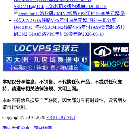
SSD/2TB@1Gbps/洛杉矶&纽约机房
2026-06-18
DediOne：洛杉矶CMIN2线路VPS年付19.99美元起,洛杉
矶CN2 GIA线路VPS年付59美元起
2026-06-10
本站仅分享信息，不销售、不代购任何产品，不提供任何支
持，请遵守相关法律法规、文明上网。
本站所有信息搜集自互联网，因大部分具有时效性，读者朋友
请自行甄别。
Copyright© 2010-2026
ZRBLOG.NET
.
国外主机分享
网站地图