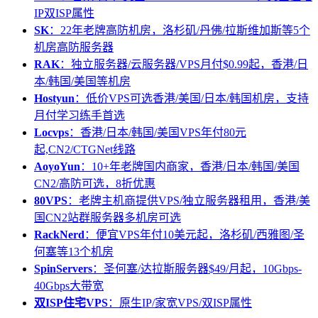
IP双ISP属性
SK
：22年老牌高防机房，洛杉矶/丹佛/拉斯维加斯等5个
机房高防服务器
RAK
：独立服务器/云服务器/VPS月付$0.99起，香港/日
本/韩国/美国等机房
Hostyun
：低价VPS可选香港/美国/日本/韩国机房，支持
月付学习练手首选
Locvps
：香港/日本/韩国/美国VPS年付80元
起,CN2/CTGNet线路
AoyoYun
：10+年老牌国内商家，香港/日本/韩国/美国
CN2/高防可选，8折优惠
80VPS
：老牌主机商提供VPS/独立服务器租用，香港/美
国CN2站群服务器多机房可选
RackNerd
：便宜VPS年付10美元起，洛杉矶/西雅图/圣
何塞等13个机房
SpinServers
：圣何塞/达拉斯服务器$49/月起，10Gbps-
40Gbps大带宽
双ISP住宅VPS
：原生IP/家宽VPS/双ISP属性