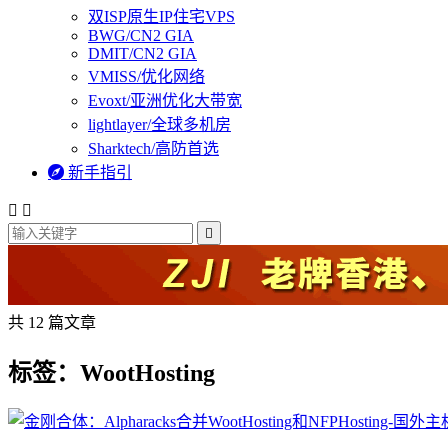
双ISP原生IP住宅VPS
BWG/CN2 GIA
DMIT/CN2 GIA
VMISS/优化网络
Evoxt/亚洲优化大带宽
lightlayer/全球多机房
Sharktech/高防首选

新手指引



共 12 篇文章
标签：WootHosting