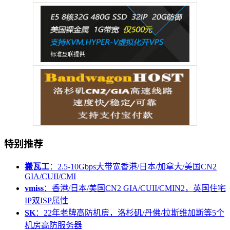
特别推荐
搬瓦工
：2.5-10Gbps大带宽香港/日本/加拿大/美国CN2
GIA/CUII/CMI
vmiss
：香港/日本/美国CN2 GIA/CUII/CMIN2，英国住宅
IP双ISP属性
SK
：22年老牌高防机房，洛杉矶/丹佛/拉斯维加斯等5个
机房高防服务器