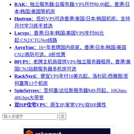
RAK
：独立服务器/云服务器/VPS月付$0.99起，香港/日
本/韩国/美国等机房
Hostyun
：低价VPS可选香港/美国/日本/韩国机房，支持
月付学习练手首选
Locvps
：香港/日本/韩国/美国VPS年付80元
起,CN2/CTGNet线路
AoyoYun
：10+年老牌国内商家，香港/日本/韩国/美国
CN2/高防可选，8折优惠
80VPS
：老牌主机商提供VPS/独立服务器租用，香港/美
国CN2站群服务器多机房可选
RackNerd
：便宜VPS年付10美元起，洛杉矶/西雅图/圣
何塞等13个机房
SpinServers
：圣何塞/达拉斯服务器$49/月起，10Gbps-
40Gbps大带宽
双ISP住宅VPS
：原生IP/家宽VPS/双ISP属性
