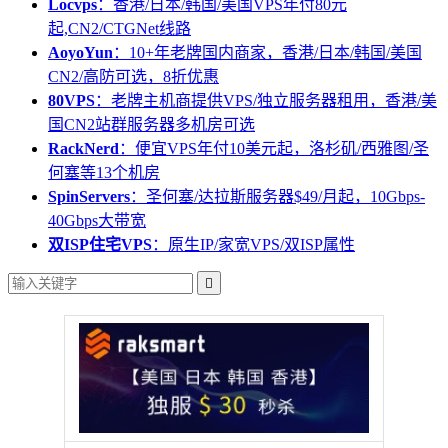
Locvps
：香港/日本/韩国/美国VPS年付80元
起,CN2/CTGNet线路
AoyoYun
：10+年老牌国内商家，香港/日本/韩国/美国
CN2/高防可选，8折优惠
80VPS
：老牌主机商提供VPS/独立服务器租用，香港/美
国CN2站群服务器多机房可选
RackNerd
：便宜VPS年付10美元起，洛杉矶/西雅图/圣
何塞等13个机房
SpinServers
：圣何塞/达拉斯服务器$49/月起，10Gbps-
40Gbps大带宽
双ISP住宅VPS
：原生IP/家宽VPS/双ISP属性
