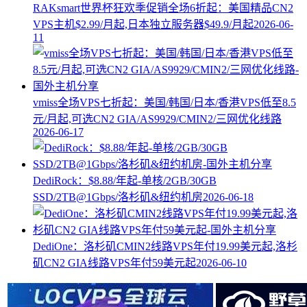
RAKsmart世界杯狂欢季促销全场6折起：美国精品CN2
VPS主机$2.99/月起,日本独立服务器$49.9/月起
2026-06-
11
vmiss全场VPS七折起：美国/韩国/日本/香港VPS低至8.5
元/月起,可选CN2 GIA/AS9929/CMIN2/三网优化线路
2026-06-17
DediRock：$8.88/年起-单核/2GB/30GB
SSD/2TB@1Gbps/洛杉矶&纽约机房
2026-06-18
DediOne：洛杉矶CMIN2线路VPS年付19.99美元起,洛杉
矶CN2 GIA线路VPS年付59美元起
2026-06-10