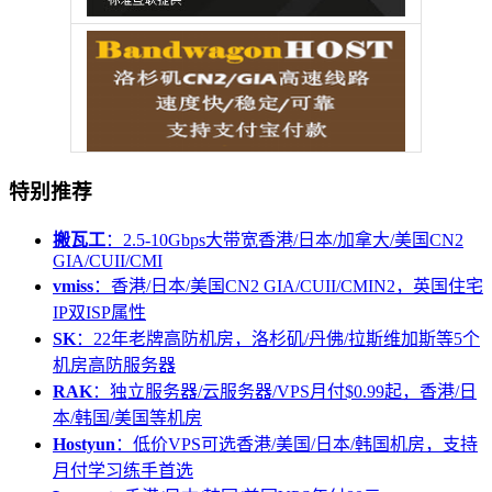
特别推荐
搬瓦工
：2.5-10Gbps大带宽香港/日本/加拿大/美国CN2
GIA/CUII/CMI
vmiss
：香港/日本/美国CN2 GIA/CUII/CMIN2，英国住宅
IP双ISP属性
SK
：22年老牌高防机房，洛杉矶/丹佛/拉斯维加斯等5个
机房高防服务器
RAK
：独立服务器/云服务器/VPS月付$0.99起，香港/日
本/韩国/美国等机房
Hostyun
：低价VPS可选香港/美国/日本/韩国机房，支持
月付学习练手首选