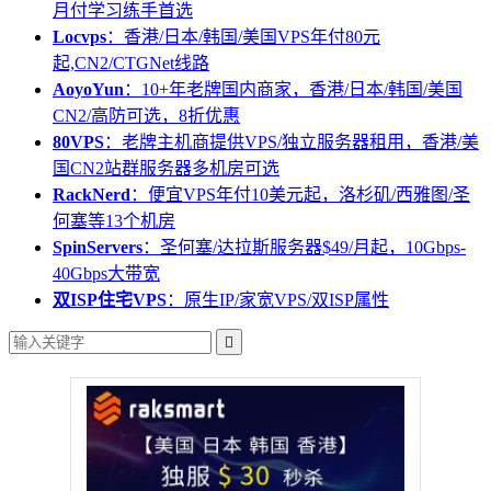
月付学习练手首选
Locvps
：香港/日本/韩国/美国VPS年付80元
起,CN2/CTGNet线路
AoyoYun
：10+年老牌国内商家，香港/日本/韩国/美国
CN2/高防可选，8折优惠
80VPS
：老牌主机商提供VPS/独立服务器租用，香港/美
国CN2站群服务器多机房可选
RackNerd
：便宜VPS年付10美元起，洛杉矶/西雅图/圣
何塞等13个机房
SpinServers
：圣何塞/达拉斯服务器$49/月起，10Gbps-
40Gbps大带宽
双ISP住宅VPS
：原生IP/家宽VPS/双ISP属性
