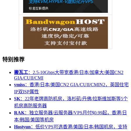
特别推荐
搬瓦工
：2.5-10Gbps大带宽香港/日本/加拿大/美国CN2
GIA/CUII/CMI
vmiss
：香港/日本/美国CN2 GIA/CUII/CMIN2，英国住宅
IP双ISP属性
SK
：22年老牌高防机房，洛杉矶/丹佛/拉斯维加斯等5个
机房高防服务器
RAK
：独立服务器/云服务器/VPS月付$0.99起，香港/日
本/韩国/美国等机房
Hostyun
：低价VPS可选香港/美国/日本/韩国机房，支持