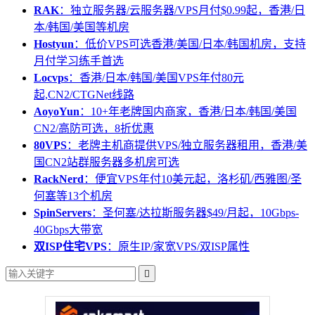
RAK
：独立服务器/云服务器/VPS月付$0.99起，香港/日
本/韩国/美国等机房
Hostyun
：低价VPS可选香港/美国/日本/韩国机房，支持
月付学习练手首选
Locvps
：香港/日本/韩国/美国VPS年付80元
起,CN2/CTGNet线路
AoyoYun
：10+年老牌国内商家，香港/日本/韩国/美国
CN2/高防可选，8折优惠
80VPS
：老牌主机商提供VPS/独立服务器租用，香港/美
国CN2站群服务器多机房可选
RackNerd
：便宜VPS年付10美元起，洛杉矶/西雅图/圣
何塞等13个机房
SpinServers
：圣何塞/达拉斯服务器$49/月起，10Gbps-
40Gbps大带宽
双ISP住宅VPS
：原生IP/家宽VPS/双ISP属性
