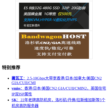
特别推荐
搬瓦工
：2.5-10Gbps大带宽香港/日本/加拿大/美国CN2
GIA/CUII/CMI
vmiss
：香港/日本/美国CN2 GIA/CUII/CMIN2，英国住宅
IP双ISP属性
SK
：22年老牌高防机房，洛杉矶/丹佛/拉斯维加斯等5个
机房高防服务器