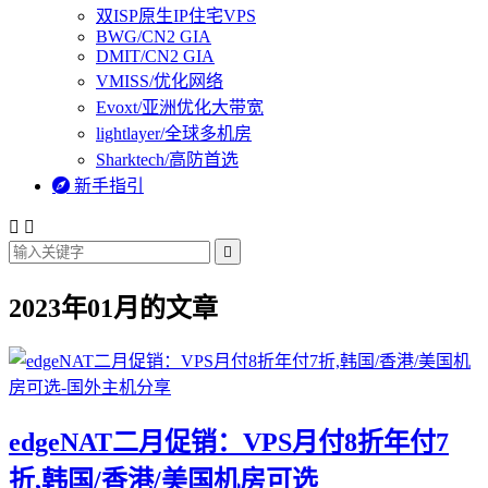
双ISP原生IP住宅VPS
BWG/CN2 GIA
DMIT/CN2 GIA
VMISS/优化网络
Evoxt/亚洲优化大带宽
lightlayer/全球多机房
Sharktech/高防首选

新手指引



2023年01月的文章
edgeNAT二月促销：VPS月付8折年付7
折,韩国/香港/美国机房可选