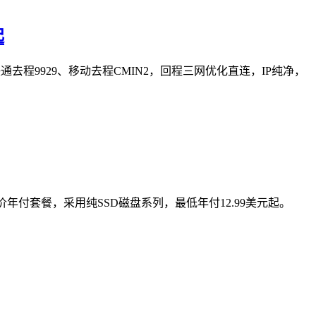
起
、联通去程9929、移动去程CMIN2，回程三网优化直连，IP纯净，
年付套餐，采用纯SSD磁盘系列，最低年付12.99美元起。