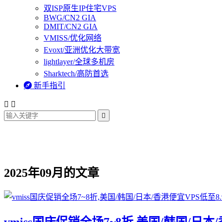
双ISP原生IP住宅VPS
BWG/CN2 GIA
DMIT/CN2 GIA
VMISS/优化网络
Evoxt/亚洲优化大带宽
lightlayer/全球多机房
Sharktech/高防首选

新手指引



2025年09月的文章
vmiss国庆促销全场7~8折,美国/韩国/日本/香