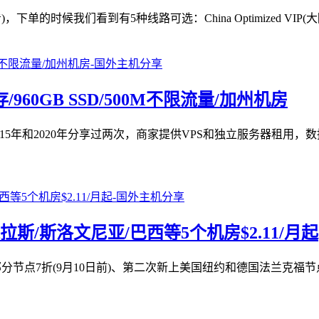
们看到有5种线路可选：China Optimized VIP(大陆优化VIP)、Ch
GB内存/960GB SSD/500M不限流量/加州机房
本站在2015年和2020年分享过两次，商家提供VPS和独立服务器
/达拉斯/斯洛文尼亚/巴西等5个机房$2.11/月起
一次部分节点7折(9月10日前)、第二次新上美国纽约和德国法兰克福节点