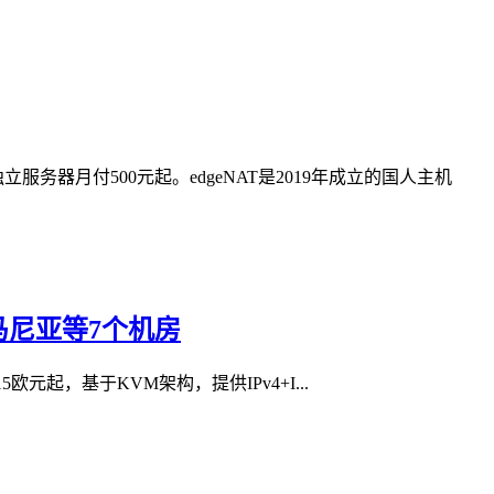
立服务器月付500元起。edgeNAT是2019年成立的国人主机
&罗马尼亚等7个机房
套餐年付15欧元起，基于KVM架构，提供IPv4+I...