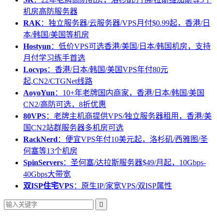
机房高防服务器
RAK
：独立服务器/云服务器/VPS月付$0.99起，香港/日
本/韩国/美国等机房
Hostyun
：低价VPS可选香港/美国/日本/韩国机房，支持
月付学习练手首选
Locvps
：香港/日本/韩国/美国VPS年付80元
起,CN2/CTGNet线路
AoyoYun
：10+年老牌国内商家，香港/日本/韩国/美国
CN2/高防可选，8折优惠
80VPS
：老牌主机商提供VPS/独立服务器租用，香港/美
国CN2站群服务器多机房可选
RackNerd
：便宜VPS年付10美元起，洛杉矶/西雅图/圣
何塞等13个机房
SpinServers
：圣何塞/达拉斯服务器$49/月起，10Gbps-
40Gbps大带宽
双ISP住宅VPS
：原生IP/家宽VPS/双ISP属性
