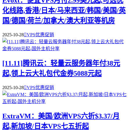
Evoxt：便宜VPS月付2.99美元起,可选优
化线路,香港/日本/马来西亚/韩国/美国/英
国/德国/荷兰/加拿大/澳大利亚等机房
2025-10-28

VPS优惠促销
[11.11]腾讯云：轻量云服务器年付38元
起,领上云大礼包代金券5088元起
2025-10-28

VPS优惠促销
ExtraVM：美国/欧洲VPS六折$3.37/月
起,新加坡/日本VPS七五折起