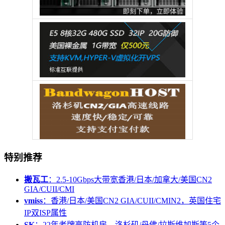
特别推荐
搬瓦工
：2.5-10Gbps大带宽香港/日本/加拿大/美国CN2
GIA/CUII/CMI
vmiss
：香港/日本/美国CN2 GIA/CUII/CMIN2，英国住宅
IP双ISP属性
SK
：22年老牌高防机房，洛杉矶/丹佛/拉斯维加斯等5个