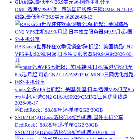
DMIT香港VPS补货：可选国际线路/三网CMI/CN2 GIA
线路,最低年付36.9美元起
2026-06-13
RAKsmart世界杯狂欢季促销全场6折起：美国精品CN2
VPS主机$2.99/月起,日本独立服务器$49.9/月起
2026-06-
11
vmiss全场VPS七折起：美国/韩国/日本/香港VPS低至8.5
元/月起,可选CN2 GIA/AS9929/CMIN2/三网优化线路
2026-06-17
DediRock：$8.88/年起-单核/2GB/30GB
SSD/2TB@1Gbps/洛杉矶&纽约机房
2026-06-18