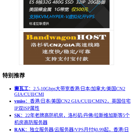
特别推荐
搬瓦工
：2.5-10Gbps大带宽香港/日本/加拿大/美国CN2
GIA/CUII/CMI
vmiss
：香港/日本/美国CN2 GIA/CUII/CMIN2，英国住宅
IP双ISP属性
SK
：22年老牌高防机房，洛杉矶/丹佛/拉斯维加斯等5个
机房高防服务器
RAK
：独立服务器/云服务器/VPS月付$0.99起，香港/日