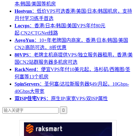
本/韩国/美国等机房
Hostyun
：低价VPS可选香港/美国/日本/韩国机房，支持
月付学习练手首选
Locvps
：香港/日本/韩国/美国VPS年付80元
起,CN2/CTGNet线路
AoyoYun
：10+年老牌国内商家，香港/日本/韩国/美国
CN2/高防可选，8折优惠
80VPS
：老牌主机商提供VPS/独立服务器租用，香港/美
国CN2站群服务器多机房可选
RackNerd
：便宜VPS年付10美元起，洛杉矶/西雅图/圣
何塞等13个机房
SpinServers
：圣何塞/达拉斯服务器$49/月起，10Gbps-
40Gbps大带宽
双ISP住宅VPS
：原生IP/家宽VPS/双ISP属性
