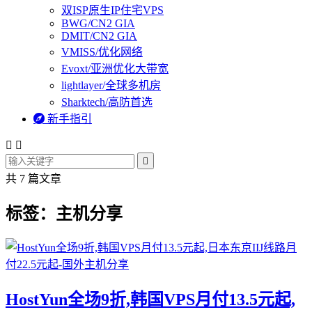
双ISP原生IP住宅VPS
BWG/CN2 GIA
DMIT/CN2 GIA
VMISS/优化网络
Evoxt/亚洲优化大带宽
lightlayer/全球多机房
Sharktech/高防首选

新手指引



共 7 篇文章
标签：主机分享
HostYun全场9折,韩国VPS月付13.5元起,