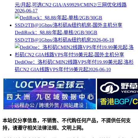
元/月起,可选CN2 GIA/AS9929/CMIN2/三网优化线路
2026-06-17
DediRock：$8.88/年起-单核/2GB/30GB
SSD/2TB@1Gbps/洛杉矶&纽约机房
2026-06-18
DediOne：洛杉矶CMIN2线路VPS年付19.99美元起,洛杉
矶CN2 GIA线路VPS年付59美元起
2026-06-10
本站仅分享信息，不销售、不代购任何产品，不提供任何支
持，请遵守相关法律法规、文明上网。