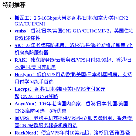
特别推荐
搬瓦工
：2.5-10Gbps大带宽香港/日本/加拿大/美国CN2
GIA/CUII/CMI
vmiss
：香港/日本/美国CN2 GIA/CUII/CMIN2，英国住宅
IP双ISP属性
SK
：22年老牌高防机房，洛杉矶/丹佛/拉斯维加斯等5个
机房高防服务器
RAK
：独立服务器/云服务器/VPS月付$0.99起，香港/日
本/韩国/美国等机房
Hostyun
：低价VPS可选香港/美国/日本/韩国机房，支持
月付学习练手首选
Locvps
：香港/日本/韩国/美国VPS年付80元
起,CN2/CTGNet线路
AoyoYun
：10+年老牌国内商家，香港/日本/韩国/美国
CN2/高防可选，8折优惠
80VPS
：老牌主机商提供VPS/独立服务器租用，香港/美
国CN2站群服务器多机房可选
RackNerd
：便宜VPS年付10美元起，洛杉矶/西雅图/圣