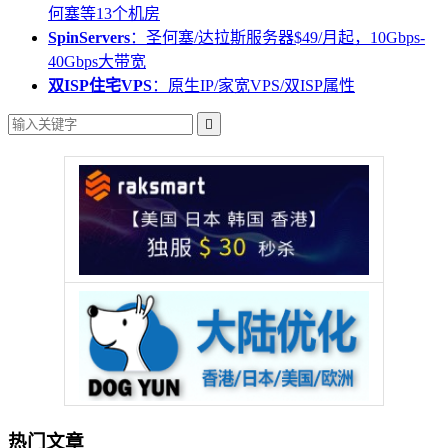
何塞等13个机房
SpinServers
：圣何塞/达拉斯服务器$49/月起，10Gbps-
40Gbps大带宽
双ISP住宅VPS
：原生IP/家宽VPS/双ISP属性

热门文章