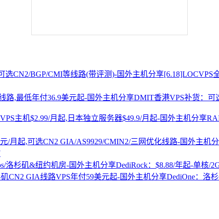
[6.18]LOCV
DMIT香港VPS补货：可选
R
7
DediRock：$8.88/年起-单核/
DediOne：洛