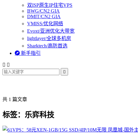
双ISP原生IP住宅VPS
BWG/CN2 GIA
DMIT/CN2 GIA
VMISS/优化网络
Evoxt/亚洲优化大带宽
lightlayer/全球多机房
Sharktech/高防首选

新手指引



共 1 篇文章
标签：乐弈科技