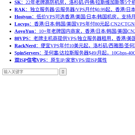
SK
：22年老牌高防机房，洛杉矶/丹佛/拉斯维加斯等5个
RAK
：独立服务器/云服务器/VPS月付$0.99起，香港/日
Hostyun
：低价VPS可选香港/美国/日本/韩国机房，支
Locvps
：香港/日本/韩国/美国VPS年付80元起,CN2/CTGN
AoyoYun
：10+年老牌国内商家，香港/日本/韩国/美国CN
80VPS
：老牌主机商提供VPS/独立服务器租用，香港/美
RackNerd
：便宜VPS年付10美元起，洛杉矶/西雅图/圣何
SpinServers
：圣何塞/达拉斯服务器$49/月起，10Gbps-40
双ISP住宅VPS
：原生IP/家宽VPS/双ISP属性
