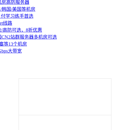
机房高防服务器
本/韩国/美国等机房
持月付学习练手首选
et线路
2/高防可选，8折优惠
国CN2站群服务器多机房可选
塞等13个机房
Gbps大带宽