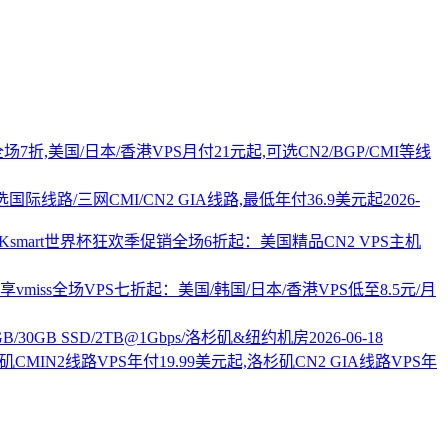
PS全场7折,美国/日本/香港VPS月付21元起,可选CN2/BGP/CMI等线
国际线路/三网CMI/CN2 GIA线路,最低年付36.9美元起
2026-
AKsmart世界杯狂欢季促销全场6折起：美国精品CN2 VPS主机
vmiss全场VPS七折起：美国/韩国/日本/香港VPS低至8.5元/月
2GB/30GB SSD/2TB@1Gbps/洛杉矶&纽约机房
2026-06-18
杉矶CMIN2线路VPS年付19.99美元起,洛杉矶CN2 GIA线路VPS年