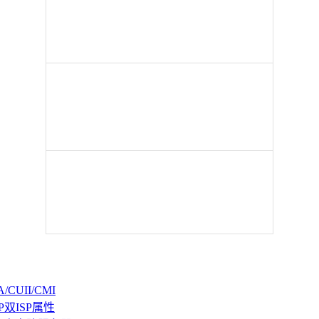
CUII/CMI
P双ISP属性