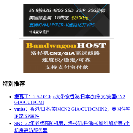
特别推荐
搬瓦工
：2.5-10Gbps大带宽香港/日本/加拿大/美国CN2
GIA/CUII/CMI
vmiss
：香港/日本/美国CN2 GIA/CUII/CMIN2，英国住宅
IP双ISP属性
SK
：22年老牌高防机房，洛杉矶/丹佛/拉斯维加斯等5个
机房高防服务器