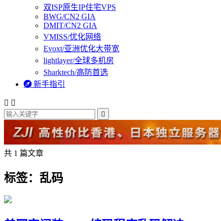
双ISP原生IP住宅VPS
BWG/CN2 GIA
DMIT/CN2 GIA
VMISS/优化网络
Evoxt/亚洲优化大带宽
lightlayer/全球多机房
Sharktech/高防首选

新手指引



共 1 篇文章
标签：乱码