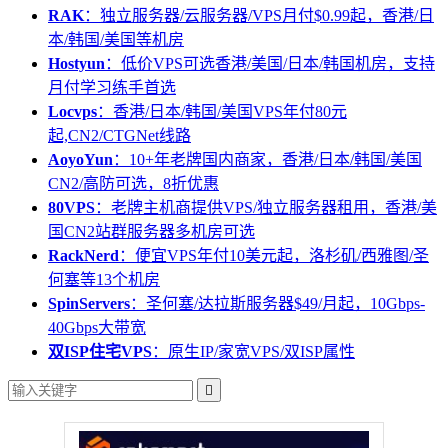
RAK
：独立服务器/云服务器/VPS月付$0.99起，香港/日
本/韩国/美国等机房
Hostyun
：低价VPS可选香港/美国/日本/韩国机房，支持
月付学习练手首选
Locvps
：香港/日本/韩国/美国VPS年付80元
起,CN2/CTGNet线路
AoyoYun
：10+年老牌国内商家，香港/日本/韩国/美国
CN2/高防可选，8折优惠
80VPS
：老牌主机商提供VPS/独立服务器租用，香港/美
国CN2站群服务器多机房可选
RackNerd
：便宜VPS年付10美元起，洛杉矶/西雅图/圣
何塞等13个机房
SpinServers
：圣何塞/达拉斯服务器$49/月起，10Gbps-
40Gbps大带宽
双ISP住宅VPS
：原生IP/家宽VPS/双ISP属性
