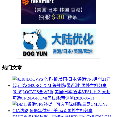
热门文章
[6.18]LOCVPS全场7折,美国/日本/香港VPS月付21元起,
可选CN2/BGP/CMI等线路(带评测)
2026-06-11
DMIT香港VPS补货：可选国际线路/三网CMI/CN2 GIA