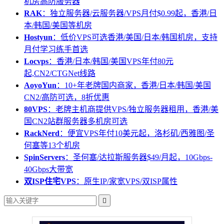
机房高防服务器
RAK
：独立服务器/云服务器/VPS月付$0.99起，香港/日
本/韩国/美国等机房
Hostyun
：低价VPS可选香港/美国/日本/韩国机房，支持
月付学习练手首选
Locvps
：香港/日本/韩国/美国VPS年付80元
起,CN2/CTGNet线路
AoyoYun
：10+年老牌国内商家，香港/日本/韩国/美国
CN2/高防可选，8折优惠
80VPS
：老牌主机商提供VPS/独立服务器租用，香港/美
国CN2站群服务器多机房可选
RackNerd
：便宜VPS年付10美元起，洛杉矶/西雅图/圣
何塞等13个机房
SpinServers
：圣何塞/达拉斯服务器$49/月起，10Gbps-
40Gbps大带宽
双ISP住宅VPS
：原生IP/家宽VPS/双ISP属性
