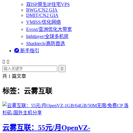
双ISP原生IP住宅VPS
BWG/CN2 GIA
DMIT/CN2 GIA
VMISS/优化网络
Evoxt/亚洲优化大带宽
lightlayer/全球多机房
Sharktech/高防首选

新手指引



共 1 篇文章
标签：云雾互联
云雾互联：55元/月OpenVZ-