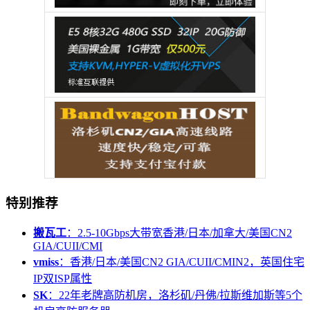
特别推荐
搬瓦工
：2.5-10Gbps大带宽香港/日本/加拿大/美国CN2
GIA/CUII/CMI
vmiss
：香港/日本/美国CN2 GIA/CUII/CMIN2，英国住宅
IP双ISP属性
SK
：22年老牌高防机房，洛杉矶/丹佛/拉斯维加斯等5个