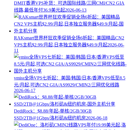
DMIT香港VPS补货：可选国际线路/三网CMI/CN2 GIA
线路,最低年付36.9美元起
2026-06-13
RAKsmart世界杯狂欢季促销全场6折起：美国精品CN2
VPS主机$2.99/月起,日本独立服务器$49.9/月起
2026-06-
11
vmiss全场VPS七折起：美国/韩国/日本/香港VPS低至8.5
元/月起,可选CN2 GIA/AS9929/CMIN2/三网优化线路
2026-06-17
DediRock：$8.88/年起-单核/2GB/30GB
SSD/2TB@1Gbps/洛杉矶&纽约机房
2026-06-18