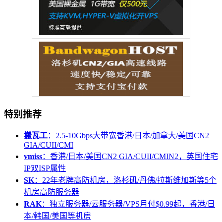
特别推荐
搬瓦工
：2.5-10Gbps大带宽香港/日本/加拿大/美国CN2
GIA/CUII/CMI
vmiss
：香港/日本/美国CN2 GIA/CUII/CMIN2，英国住宅
IP双ISP属性
SK
：22年老牌高防机房，洛杉矶/丹佛/拉斯维加斯等5个
机房高防服务器
RAK
：独立服务器/云服务器/VPS月付$0.99起，香港/日
本/韩国/美国等机房