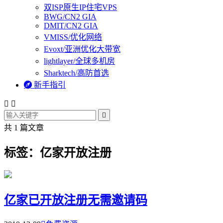
双ISP原生IP住宅VPS
BWG/CN2 GIA
DMIT/CN2 GIA
VMISS/优化网络
Evoxt/亚洲优化大带宽
lightlayer/全球多机房
Sharktech/高防首选

新手指引



共 1 篇文章
标签：亿家开放注册
亿家已开放注册无需邀请码