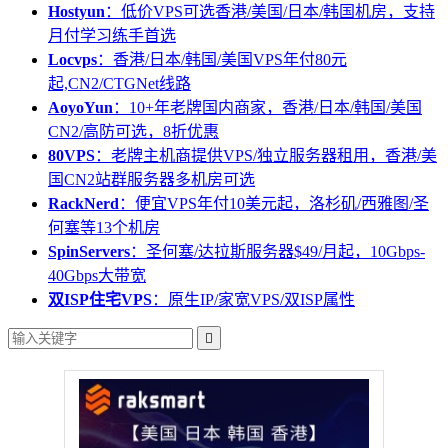
Hostyun
：低价VPS可选香港/美国/日本/韩国机房，支持
月付学习练手首选
Locvps
：香港/日本/韩国/美国VPS年付80元
起,CN2/CTGNet线路
AoyoYun
：10+年老牌国内商家，香港/日本/韩国/美国
CN2/高防可选，8折优惠
80VPS
：老牌主机商提供VPS/独立服务器租用，香港/美
国CN2站群服务器多机房可选
RackNerd
：便宜VPS年付10美元起，洛杉矶/西雅图/圣
何塞等13个机房
SpinServers
：圣何塞/达拉斯服务器$49/月起，10Gbps-
40Gbps大带宽
双ISP住宅VPS
：原生IP/家宽VPS/双ISP属性
