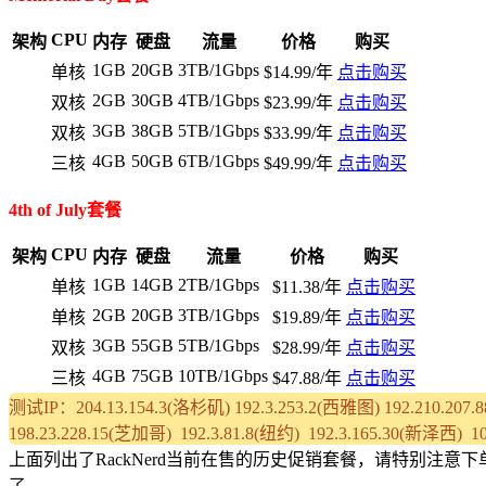
CPU
架构
内存
硬盘
流量
价格
购买
1GB
20GB
3TB/1Gbps
单核
$14.99/年
点击购买
2GB
30GB
4TB/1Gbps
双核
$23.99/年
点击购买
3GB
38GB
5TB/1Gbps
双核
$33.99/年
点击购买
4GB
50GB
6TB/1Gbps
三核
$49.99/年
点击购买
4th of July套餐
CPU
架构
内存
硬盘
流量
价格
购买
1GB
14GB
2TB/1Gbps
单核
$11.38/年
点击购买
2GB
20GB
3TB/1Gbps
单核
$19.89/年
点击购买
3GB
55GB
5TB/1Gbps
双核
$28.99/年
点击购买
4GB
75GB
10TB/1Gbps
三核
$47.88/年
点击购买
测试IP：204.13.154.3(洛杉矶) 192.3.253.2(西雅图) 192.210.207
198.23.228.15(芝加哥) 192.3.81.8(纽约) 192.3.165.30(新泽西) 
上面列出了RackNerd当前在售的历史促销套餐，请特别注意
了。