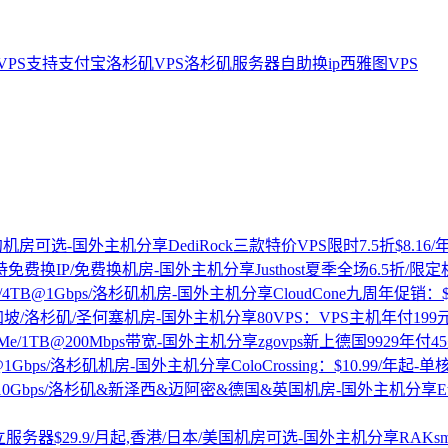
PS
支持支付宝
洛杉矶VPS
洛杉矶服务器
自助换ip
西雅图VPS
DediRock三款特价VPS限时7.5折$8.
Justhost夏季全场6.5折
CloudCone九周年促销：$1
80VPS：VPS主机年付19
zgovps新上德国9929年付45
ColoCrossing：$10.99/年起-
E
RAKs