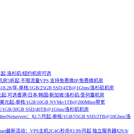
16/年起,洛杉矶/纽约机房可选
/限定机房5折起,不限流量VPS,支持免费换IP/免费换机房
8.28/年-单核/1GB/25GB SSD/4TB@1Gbps/洛杉矶机房
9元起,可选香港/日本/韩国/新加坡/洛杉矶/圣何塞机房
美元起-单核/1GB/10GB NVMe/1TB@200Mbps带宽
单核/1GB/30GB SSD/40TB@1Gbps/洛杉矶机房
therNetservers：$2.7/月起-单核/1GB/55GB SSD/2TB@10Gbps/洛
mart最新活动：VPS主机2C4G秒杀$3.99/月起,独立服务器$29.9/