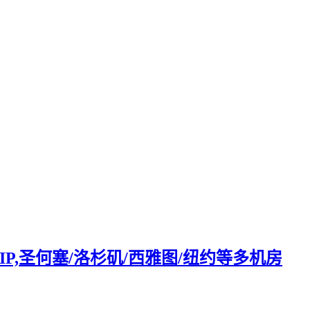
助换IP,圣何塞/洛杉矶/西雅图/纽约等多机房