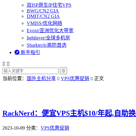
双ISP原生IP住宅VPS
BWG/CN2 GIA
DMIT/CN2 GIA
VMISS/优化网络
Evoxt/亚洲优化大带宽
lightlayer/全球多机房
Sharktech/高防首选

新手指引



当前位置：
国外主机分享
VPS优惠促销
正文


RackNerd：便宜VPS主机$10/年起,自
2023-10-09
分类：
VPS优惠促销