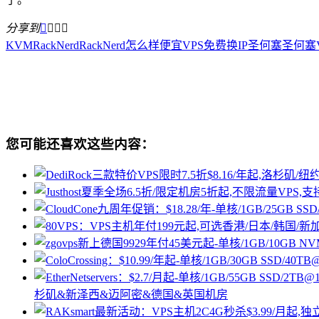
分享到




KVM
RackNerd
RackNerd怎么样
便宜VPS
免费换IP
圣何塞
圣何塞V
您可能还喜欢这些内容：
杉矶&新泽西&迈阿密&德国&英国机房