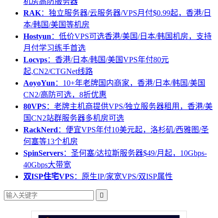
机房高防服务器
RAK
：独立服务器/云服务器/VPS月付$0.99起，香港/日
本/韩国/美国等机房
Hostyun
：低价VPS可选香港/美国/日本/韩国机房，支持
月付学习练手首选
Locvps
：香港/日本/韩国/美国VPS年付80元
起,CN2/CTGNet线路
AoyoYun
：10+年老牌国内商家，香港/日本/韩国/美国
CN2/高防可选，8折优惠
80VPS
：老牌主机商提供VPS/独立服务器租用，香港/美
国CN2站群服务器多机房可选
RackNerd
：便宜VPS年付10美元起，洛杉矶/西雅图/圣
何塞等13个机房
SpinServers
：圣何塞/达拉斯服务器$49/月起，10Gbps-
40Gbps大带宽
双ISP住宅VPS
：原生IP/家宽VPS/双ISP属性
