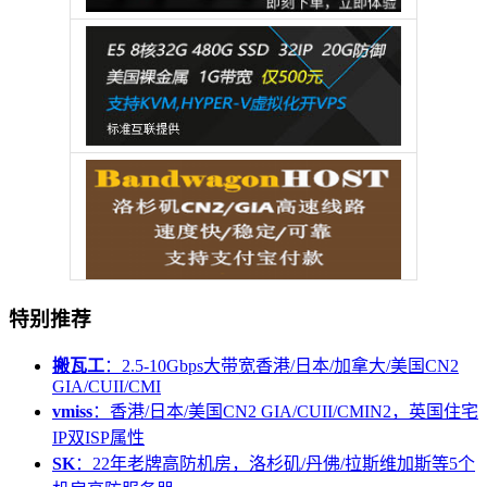
特别推荐
搬瓦工
：2.5-10Gbps大带宽香港/日本/加拿大/美国CN2
GIA/CUII/CMI
vmiss
：香港/日本/美国CN2 GIA/CUII/CMIN2，英国住宅
IP双ISP属性
SK
：22年老牌高防机房，洛杉矶/丹佛/拉斯维加斯等5个