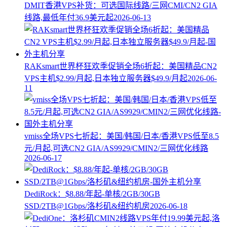
DMIT香港VPS补货：可选国际线路/三网CMI/CN2 GIA
线路,最低年付36.9美元起
2026-06-13
RAKsmart世界杯狂欢季促销全场6折起：美国精品CN2
VPS主机$2.99/月起,日本独立服务器$49.9/月起
2026-06-
11
vmiss全场VPS七折起：美国/韩国/日本/香港VPS低至8.5
元/月起,可选CN2 GIA/AS9929/CMIN2/三网优化线路
2026-06-17
DediRock：$8.88/年起-单核/2GB/30GB
SSD/2TB@1Gbps/洛杉矶&纽约机房
2026-06-18