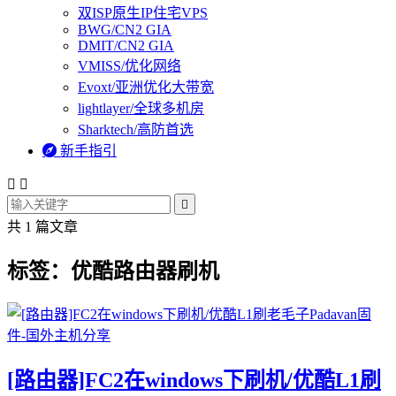
双ISP原生IP住宅VPS
BWG/CN2 GIA
DMIT/CN2 GIA
VMISS/优化网络
Evoxt/亚洲优化大带宽
lightlayer/全球多机房
Sharktech/高防首选

新手指引



共 1 篇文章
标签：优酷路由器刷机
[路由器]FC2在windows下刷机/优酷L1刷