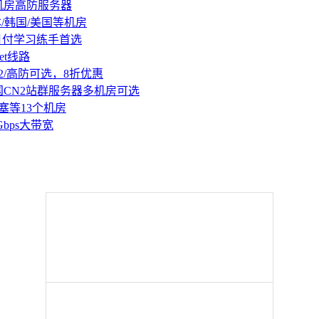
机房高防服务器
本/韩国/美国等机房
持月付学习练手首选
et线路
2/高防可选，8折优惠
国CN2站群服务器多机房可选
塞等13个机房
Gbps大带宽