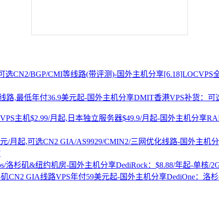
[6.18]LOCV
DMIT香港VPS补货：可选
R
7
DediRock：$8.88/年起-单核/
DediOne：洛