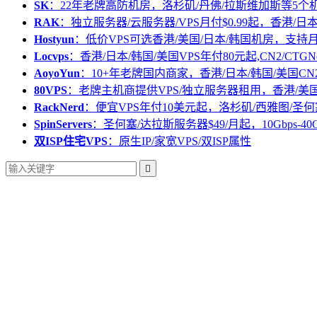
SK
：22年老牌高防机房，洛杉矶/丹佛/拉斯维加斯等5个
RAK
：独立服务器/云服务器/VPS月付$0.99起，香港/日
Hostyun
：低价VPS可选香港/美国/日本/韩国机房，支
Locvps
：香港/日本/韩国/美国VPS年付80元起,CN2/CTGN
AoyoYun
：10+年老牌国内商家，香港/日本/韩国/美国CN
80VPS
：老牌主机商提供VPS/独立服务器租用，香港/美
RackNerd
：便宜VPS年付10美元起，洛杉矶/西雅图/圣何
SpinServers
：圣何塞/达拉斯服务器$49/月起，10Gbps-40
双ISP住宅VPS
：原生IP/家宽VPS/双ISP属性
