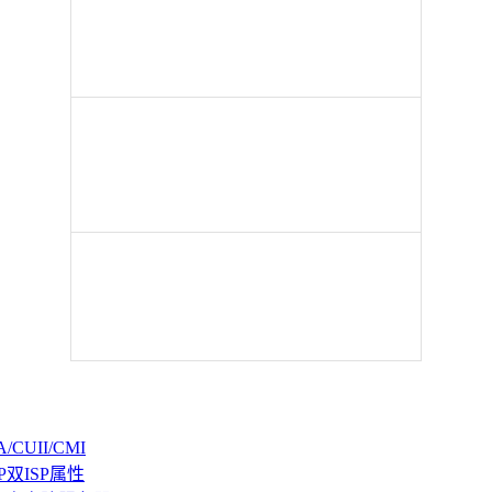
CUII/CMI
P双ISP属性