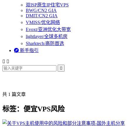
双ISP原生IP住宅VPS
BWG/CN2 GIA
DMIT/CN2 GIA
VMISS/优化网络
Evoxt/亚洲优化大带宽
lightlayer/全球多机房
Sharktech/高防首选

新手指引



共 1 篇文章
标签：便宜VPS风险