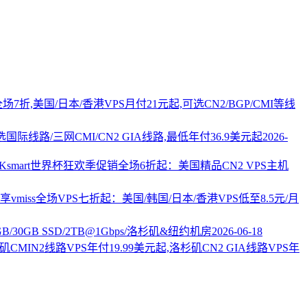
PS全场7折,美国/日本/香港VPS月付21元起,可选CN2/BGP/CMI等线
国际线路/三网CMI/CN2 GIA线路,最低年付36.9美元起
2026-
AKsmart世界杯狂欢季促销全场6折起：美国精品CN2 VPS主机
vmiss全场VPS七折起：美国/韩国/日本/香港VPS低至8.5元/月
2GB/30GB SSD/2TB@1Gbps/洛杉矶&纽约机房
2026-06-18
杉矶CMIN2线路VPS年付19.99美元起,洛杉矶CN2 GIA线路VPS年