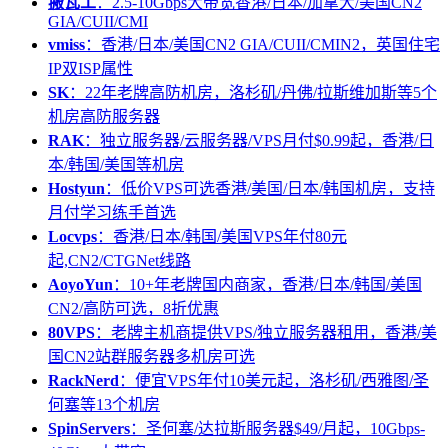
搬瓦工
：2.5-10Gbps大带宽香港/日本/加拿大/美国CN2
GIA/CUII/CMI
vmiss
：香港/日本/美国CN2 GIA/CUII/CMIN2，英国住宅
IP双ISP属性
SK
：22年老牌高防机房，洛杉矶/丹佛/拉斯维加斯等5个
机房高防服务器
RAK
：独立服务器/云服务器/VPS月付$0.99起，香港/日
本/韩国/美国等机房
Hostyun
：低价VPS可选香港/美国/日本/韩国机房，支持
月付学习练手首选
Locvps
：香港/日本/韩国/美国VPS年付80元
起,CN2/CTGNet线路
AoyoYun
：10+年老牌国内商家，香港/日本/韩国/美国
CN2/高防可选，8折优惠
80VPS
：老牌主机商提供VPS/独立服务器租用，香港/美
国CN2站群服务器多机房可选
RackNerd
：便宜VPS年付10美元起，洛杉矶/西雅图/圣
何塞等13个机房
SpinServers
：圣何塞/达拉斯服务器$49/月起，10Gbps-