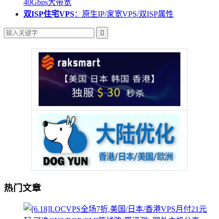
40Gbps大带宽
双ISP住宅VPS
：原生IP/家宽VPS/双ISP属性

热门文章