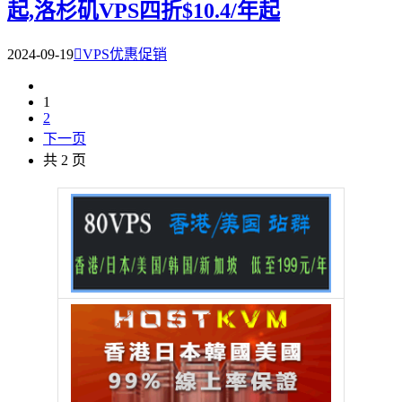
起,洛杉矶VPS四折$10.4/年起
2024-09-19

VPS优惠促销
1
2
下一页
共 2 页