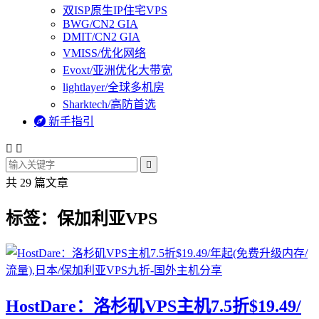
双ISP原生IP住宅VPS
BWG/CN2 GIA
DMIT/CN2 GIA
VMISS/优化网络
Evoxt/亚洲优化大带宽
lightlayer/全球多机房
Sharktech/高防首选

新手指引



共 29 篇文章
标签：保加利亚VPS
HostDare：洛杉矶VPS主机7.5折$19.49/