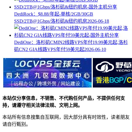
DediRock：$8.88/年起-单核/2GB/30GB
SSD/2TB@1Gbps/洛杉矶&纽约机房
2026-06-18
DediOne：洛杉矶CMIN2线路VPS年付19.99美元起,洛杉
矶CN2 GIA线路VPS年付59美元起
2026-06-10
本站仅分享信息，不销售、不代购任何产品，不提供任何支
持，请遵守相关法律法规、文明上网。
本站所有信息搜集自互联网，因大部分具有时效性，读者朋友
请自行甄别。