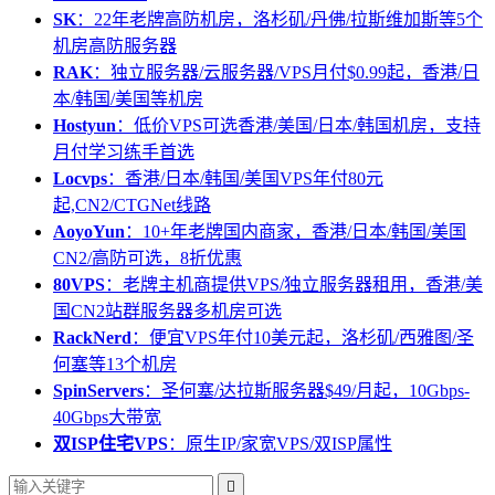
SK
：22年老牌高防机房，洛杉矶/丹佛/拉斯维加斯等5个
机房高防服务器
RAK
：独立服务器/云服务器/VPS月付$0.99起，香港/日
本/韩国/美国等机房
Hostyun
：低价VPS可选香港/美国/日本/韩国机房，支持
月付学习练手首选
Locvps
：香港/日本/韩国/美国VPS年付80元
起,CN2/CTGNet线路
AoyoYun
：10+年老牌国内商家，香港/日本/韩国/美国
CN2/高防可选，8折优惠
80VPS
：老牌主机商提供VPS/独立服务器租用，香港/美
国CN2站群服务器多机房可选
RackNerd
：便宜VPS年付10美元起，洛杉矶/西雅图/圣
何塞等13个机房
SpinServers
：圣何塞/达拉斯服务器$49/月起，10Gbps-
40Gbps大带宽
双ISP住宅VPS
：原生IP/家宽VPS/双ISP属性
