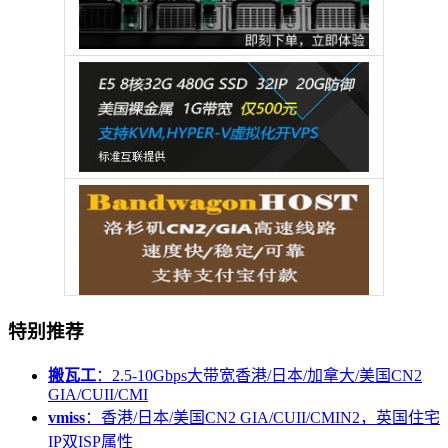
特别推荐
搬瓦工
：2.5-10Gbps大带宽香港/日本/加拿大/美国CN2
GIA/CUII/CMI
vmiss
：香港/日本/美国CN2 GIA/CUII/CMIN2，英国住宅
IP双ISP属性