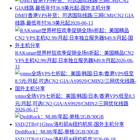
DMIT香港VPS补货：可选国际线路/三网CMI/CN2 GIA
线路,最低年付36.9美元起
2026-06-13
RAKsmart世界杯狂欢季促销全场6折起：美国精品CN2
VPS主机$2.99/月起,日本独立服务器$49.9/月起
2026-06-
11
vmiss全场VPS七折起：美国/韩国/日本/香港VPS低至8.5
元/月起,可选CN2 GIA/AS9929/CMIN2/三网优化线路
2026-06-17
DediRock：$8.88/年起-单核/2GB/30GB
SSD/2TB@1Gbps/洛杉矶&纽约机房
2026-06-18