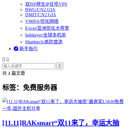
双ISP原生IP住宅VPS
BWG/CN2 GIA
DMIT/CN2 GIA
VMISS/优化网络
Evoxt/亚洲优化大带宽
lightlayer/全球多机房
Sharktech/高防首选

新手指引



共 4 篇文章
标签：免费服务器
[11.11]RAKsmart“双11来了，幸运大抽