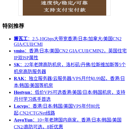
特别推荐
搬瓦工
：2.5-10Gbps大带宽香港/日本/加拿大/美国CN2
GIA/CUII/CMI
vmiss
：香港/日本/美国CN2 GIA/CUII/CMIN2，英国住宅
IP双ISP属性
SK
：22年老牌高防机房，洛杉矶/丹佛/拉斯维加斯等5个
机房高防服务器
RAK
：独立服务器/云服务器/VPS月付$0.99起，香港/日
本/韩国/美国等机房
Hostyun
：低价VPS可选香港/美国/日本/韩国机房，支持
月付学习练手首选
Locvps
：香港/日本/韩国/美国VPS年付80元
起,CN2/CTGNet线路
AoyoYun
：10+年老牌国内商家，香港/日本/韩国/美国
CN2/高防可选，8折优惠