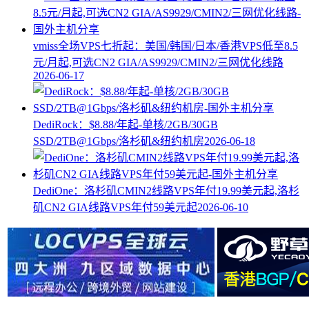
vmiss全场VPS七折起：美国/韩国/日本/香港VPS低至8.5
元/月起,可选CN2 GIA/AS9929/CMIN2/三网优化线路
2026-06-17
DediRock：$8.88/年起-单核/2GB/30GB
SSD/2TB@1Gbps/洛杉矶&纽约机房
2026-06-18
DediOne：洛杉矶CMIN2线路VPS年付19.99美元起,洛杉
矶CN2 GIA线路VPS年付59美元起
2026-06-10