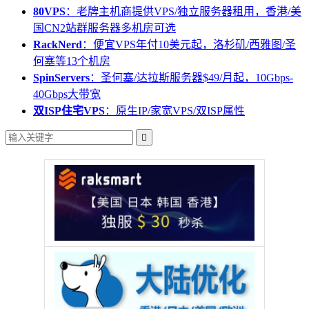
80VPS
：老牌主机商提供VPS/独立服务器租用，香港/美
国CN2站群服务器多机房可选
RackNerd
：便宜VPS年付10美元起，洛杉矶/西雅图/圣
何塞等13个机房
SpinServers
：圣何塞/达拉斯服务器$49/月起，10Gbps-
40Gbps大带宽
双ISP住宅VPS
：原生IP/家宽VPS/双ISP属性
