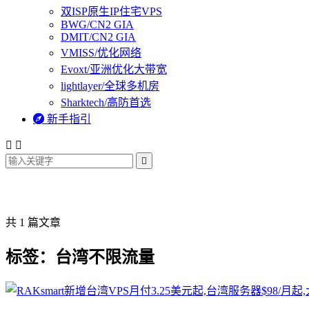
双ISP原生IP住宅VPS
BWG/CN2 GIA
DMIT/CN2 GIA
VMISS/优化网络
Evoxt/亚洲优化大带宽
lightlayer/全球多机房
Sharktech/高防首选

新手指引



共 1 篇文章
标签：台湾不限流量