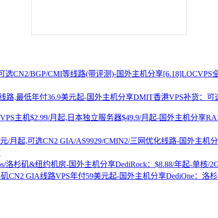
[6.18]LOCV
DMIT香港VPS补货：可选
R
7
DediRock：$8.88/年起-单核/
DediOne：洛