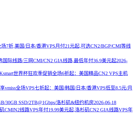
PS全场7折,美国/日本/香港VPS月付21元起,可选CN2/BGP/CMI等线
国际线路/三网CMI/CN2 GIA线路,最低年付36.9美元起
2026-
AKsmart世界杯狂欢季促销全场6折起：美国精品CN2 VPS主机
vmiss全场VPS七折起：美国/韩国/日本/香港VPS低至8.5元/月
2GB/30GB SSD/2TB@1Gbps/洛杉矶&纽约机房
2026-06-18
杉矶CMIN2线路VPS年付19.99美元起,洛杉矶CN2 GIA线路VPS年