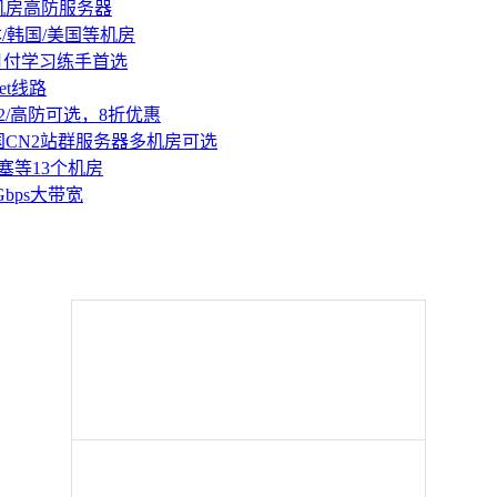
机房高防服务器
本/韩国/美国等机房
持月付学习练手首选
et线路
2/高防可选，8折优惠
国CN2站群服务器多机房可选
塞等13个机房
Gbps大带宽