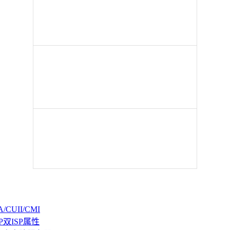
CUII/CMI
P双ISP属性