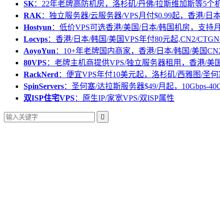
SK
：22年老牌高防机房，洛杉矶/丹佛/拉斯维加斯等5个
RAK
：独立服务器/云服务器/VPS月付$0.99起，香港/日
Hostyun
：低价VPS可选香港/美国/日本/韩国机房，支
Locvps
：香港/日本/韩国/美国VPS年付80元起,CN2/CTGN
AoyoYun
：10+年老牌国内商家，香港/日本/韩国/美国CN
80VPS
：老牌主机商提供VPS/独立服务器租用，香港/美
RackNerd
：便宜VPS年付10美元起，洛杉矶/西雅图/圣何
SpinServers
：圣何塞/达拉斯服务器$49/月起，10Gbps-40
双ISP住宅VPS
：原生IP/家宽VPS/双ISP属性
