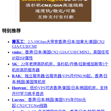
特别推荐
搬瓦工
：2.5-10Gbps大带宽香港/日本/加拿大/美国CN2
GIA/CUII/CMI
vmiss
：香港/日本/美国CN2 GIA/CUII/CMIN2，英国住宅
IP双ISP属性
SK
：22年老牌高防机房，洛杉矶/丹佛/拉斯维加斯等5个
机房高防服务器
RAK
：独立服务器/云服务器/VPS月付$0.99起，香港/日
本/韩国/美国等机房
Hostyun
：低价VPS可选香港/美国/日本/韩国机房，支持
月付学习练手首选
Locvps
：香港/日本/韩国/美国VPS年付80元
起,CN2/CTGNet线路