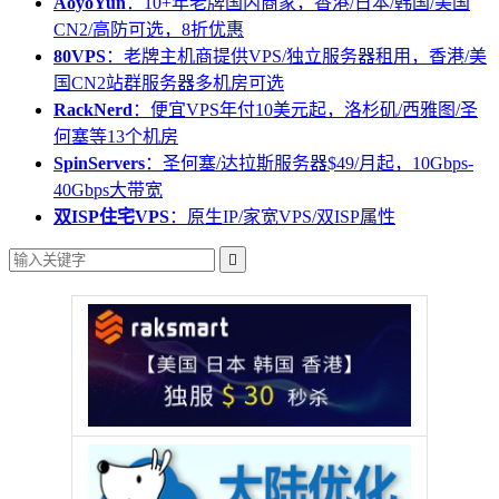
AoyoYun
：10+年老牌国内商家，香港/日本/韩国/美国
CN2/高防可选，8折优惠
80VPS
：老牌主机商提供VPS/独立服务器租用，香港/美
国CN2站群服务器多机房可选
RackNerd
：便宜VPS年付10美元起，洛杉矶/西雅图/圣
何塞等13个机房
SpinServers
：圣何塞/达拉斯服务器$49/月起，10Gbps-
40Gbps大带宽
双ISP住宅VPS
：原生IP/家宽VPS/双ISP属性
