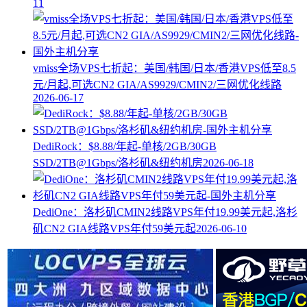
11
vmiss全场VPS七折起：美国/韩国/日本/香港VPS低至8.5
元/月起,可选CN2 GIA/AS9929/CMIN2/三网优化线路
2026-06-17
DediRock：$8.88/年起-单核/2GB/30GB
SSD/2TB@1Gbps/洛杉矶&纽约机房
2026-06-18
DediOne：洛杉矶CMIN2线路VPS年付19.99美元起,洛杉
矶CN2 GIA线路VPS年付59美元起
2026-06-10