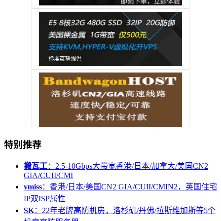
特别推荐
搬瓦工
：2.5-10Gbps大带宽香港/日本/加拿大/美国CN2
GIA/CUII/CMI
vmiss
：香港/日本/美国CN2 GIA/CUII/CMIN2，英国住宅
IP双ISP属性
SK
：22年老牌高防机房，洛杉矶/丹佛/拉斯维加斯等5个