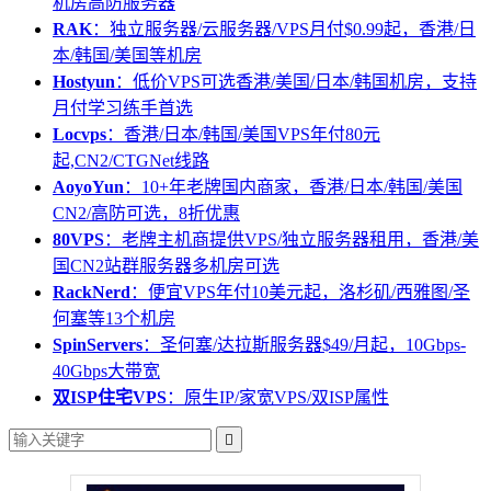
机房高防服务器
RAK
：独立服务器/云服务器/VPS月付$0.99起，香港/日
本/韩国/美国等机房
Hostyun
：低价VPS可选香港/美国/日本/韩国机房，支持
月付学习练手首选
Locvps
：香港/日本/韩国/美国VPS年付80元
起,CN2/CTGNet线路
AoyoYun
：10+年老牌国内商家，香港/日本/韩国/美国
CN2/高防可选，8折优惠
80VPS
：老牌主机商提供VPS/独立服务器租用，香港/美
国CN2站群服务器多机房可选
RackNerd
：便宜VPS年付10美元起，洛杉矶/西雅图/圣
何塞等13个机房
SpinServers
：圣何塞/达拉斯服务器$49/月起，10Gbps-
40Gbps大带宽
双ISP住宅VPS
：原生IP/家宽VPS/双ISP属性
