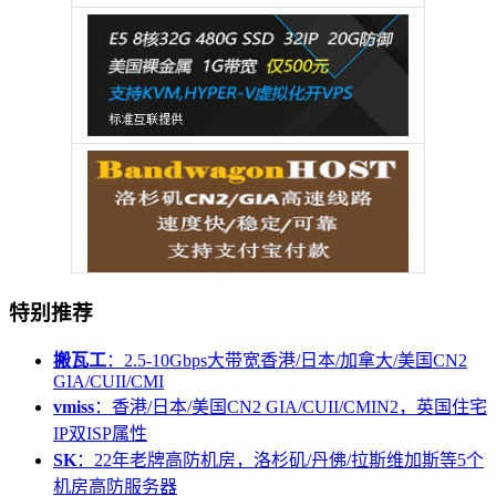
特别推荐
搬瓦工
：2.5-10Gbps大带宽香港/日本/加拿大/美国CN2
GIA/CUII/CMI
vmiss
：香港/日本/美国CN2 GIA/CUII/CMIN2，英国住宅
IP双ISP属性
SK
：22年老牌高防机房，洛杉矶/丹佛/拉斯维加斯等5个
机房高防服务器