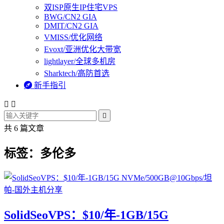
双ISP原生IP住宅VPS
BWG/CN2 GIA
DMIT/CN2 GIA
VMISS/优化网络
Evoxt/亚洲优化大带宽
lightlayer/全球多机房
Sharktech/高防首选

新手指引



共 6 篇文章
标签：多伦多
SolidSeoVPS：$10/年-1GB/15G