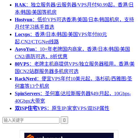
RAK
：独立服务器/云服务器/VPS月付$0.99起，香港/日
本/韩国/美国等机房
Hostyun
：低价VPS可选香港/美国/日本/韩国机房，支持
月付学习练手首选
Locvps
：香港/日本/韩国/美国VPS年付80元
起,CN2/CTGNet线路
AoyoYun
：10+年老牌国内商家，香港/日本/韩国/美国
CN2/高防可选，8折优惠
80VPS
：老牌主机商提供VPS/独立服务器租用，香港/美
国CN2站群服务器多机房可选
RackNerd
：便宜VPS年付10美元起，洛杉矶/西雅图/圣
何塞等13个机房
SpinServers
：圣何塞/达拉斯服务器$49/月起，10Gbps-
40Gbps大带宽
双ISP住宅VPS
：原生IP/家宽VPS/双ISP属性
