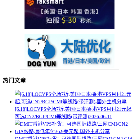
热门文章
[6.18]LOCVPS全场7折,美国/日本/香港VPS月付21元起,
可选CN2/BGP/CMI等线路(带评测)
2026-06-11
DMIT香港VPS补货：可选国际线路/三网CMI/CN2 GIA