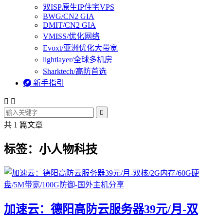
双ISP原生IP住宅VPS
BWG/CN2 GIA
DMIT/CN2 GIA
VMISS/优化网络
Evoxt/亚洲优化大带宽
lightlayer/全球多机房
Sharktech/高防首选

新手指引



共 1 篇文章
标签：小人物科技
加速云：德阳高防云服务器39元/月-双