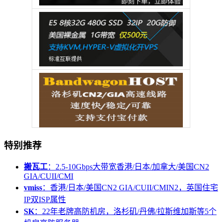
特别推荐
搬瓦工
：2.5-10Gbps大带宽香港/日本/加拿大/美国CN2
GIA/CUII/CMI
vmiss
：香港/日本/美国CN2 GIA/CUII/CMIN2，英国住宅
IP双ISP属性
SK
：22年老牌高防机房，洛杉矶/丹佛/拉斯维加斯等5个