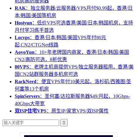
机房高防服务器
RAK
：独立服务器/云服务器/VPS月付$0.99起，香港/日
本/韩国/美国等机房
Hostyun
：低价VPS可选香港/美国/日本/韩国机房，支持
月付学习练手首选
Locvps
：香港/日本/韩国/美国VPS年付80元
起,CN2/CTGNet线路
AoyoYun
：10+年老牌国内商家，香港/日本/韩国/美国
CN2/高防可选，8折优惠
80VPS
：老牌主机商提供VPS/独立服务器租用，香港/美
国CN2站群服务器多机房可选
RackNerd
：便宜VPS年付10美元起，洛杉矶/西雅图/圣
何塞等13个机房
SpinServers
：圣何塞/达拉斯服务器$49/月起，10Gbps-
40Gbps大带宽
双ISP住宅VPS
：原生IP/家宽VPS/双ISP属性
