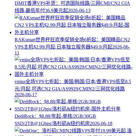
DMIT香港VPS补货：可选国际线路/三网CMI/CN2 GIA
线路,最低年付36.9美元起
2026-06-13
RAKsmart世界杯狂欢季促销全场6折起：美国精品CN2
VPS主机$2.99/月起,日本独立服务器$49.9/月起
2026-06-
11
vmiss全场VPS七折起：美国/韩国/日本/香港VPS低至8.5
元/月起,可选CN2 GIA/AS9929/CMIN2/三网优化线路
2026-06-17
DediRock：$8.88/年起-单核/2GB/30GB
SSD/2TB@1Gbps/洛杉矶&纽约机房
2026-06-18