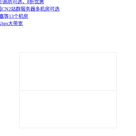
2/高防可选，8折优惠
国CN2站群服务器多机房可选
塞等13个机房
Gbps大带宽