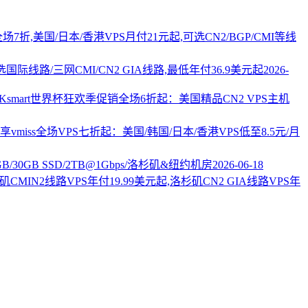
PS全场7折,美国/日本/香港VPS月付21元起,可选CN2/BGP/CMI等线
国际线路/三网CMI/CN2 GIA线路,最低年付36.9美元起
2026-
AKsmart世界杯狂欢季促销全场6折起：美国精品CN2 VPS主机
vmiss全场VPS七折起：美国/韩国/日本/香港VPS低至8.5元/月
2GB/30GB SSD/2TB@1Gbps/洛杉矶&纽约机房
2026-06-18
杉矶CMIN2线路VPS年付19.99美元起,洛杉矶CN2 GIA线路VPS年