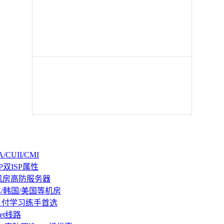
CUII/CMI
P双ISP属性
机房高防服务器
本/韩国/美国等机房
持月付学习练手首选
et线路