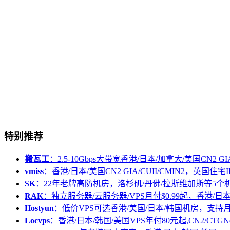
特别推荐
搬瓦工
：2.5-10Gbps大带宽香港/日本/加拿大/美国CN2 GIA/
vmiss
：香港/日本/美国CN2 GIA/CUII/CMIN2，英国住宅I
SK
：22年老牌高防机房，洛杉矶/丹佛/拉斯维加斯等5个
RAK
：独立服务器/云服务器/VPS月付$0.99起，香港/日
Hostyun
：低价VPS可选香港/美国/日本/韩国机房，支
Locvps
：香港/日本/韩国/美国VPS年付80元起,CN2/CTGN