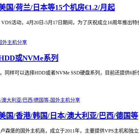
,美国/荷兰/日本等15个机房€1.2/月起
 60% OFF VDS活动，4月20日-5月17日期间，为了庆祝成立16周年推出特价4
可选HDD或NVMe系列
机房，同样可以选择HDD或者NVMe SSD硬盘系列，目前还提供6折优
起,美国/香港/韩国/日本/澳大利亚/巴西/德国等
是一家总部位于卢森堡的国外主机商，成立于2011年，主要提供VPS主