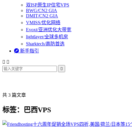
双ISP原生IP住宅VPS
BWG/CN2 GIA
DMIT/CN2 GIA
VMISS/优化网络
Evoxt/亚洲优化大带宽
lightlayer/全球多机房
Sharktech/高防首选

新手指引



共 3 篇文章
标签：巴西VPS