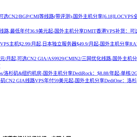
[6.18]LOCV
DMIT香港VPS补货：可选
R
7
DediRock：$8.88/年起-单核/
DediOne：洛