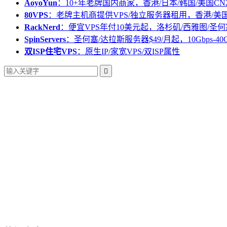
AoyoYun
：10+年老牌国内商家，香港/日本/韩国/美国CN
80VPS
：老牌主机商提供VPS/独立服务器租用，香港/美
RackNerd
：便宜VPS年付10美元起，洛杉矶/西雅图/圣何
SpinServers
：圣何塞/达拉斯服务器$49/月起，10Gbps-40
双ISP住宅VPS
：原生IP/家宽VPS/双ISP属性
