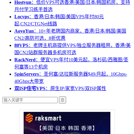
Hostyun
：低价VPS可选香港/美国/日本/韩国机房，支持
月付学习练手首选
Locvps
：香港/日本/韩国/美国VPS年付80元
起,CN2/CTGNet线路
AoyoYun
：10+年老牌国内商家，香港/日本/韩国/美国
CN2/高防可选，8折优惠
80VPS
：老牌主机商提供VPS/独立服务器租用，香港/美
国CN2站群服务器多机房可选
RackNerd
：便宜VPS年付10美元起，洛杉矶/西雅图/圣
何塞等13个机房
SpinServers
：圣何塞/达拉斯服务器$49/月起，10Gbps-
40Gbps大带宽
双ISP住宅VPS
：原生IP/家宽VPS/双ISP属性
