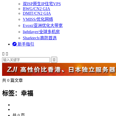
双ISP原生IP住宅VPS
BWG/CN2 GIA
DMIT/CN2 GIA
VMISS/优化网络
Evoxt/亚洲优化大带宽
lightlayer/全球多机房
Sharktech/高防首选

新手指引



共 0 篇文章
标签：幸福
共 0 页