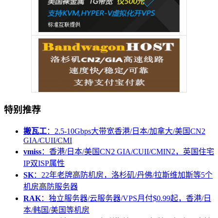
特别推荐
搬瓦工
：2.5-10Gbps大带宽香港/日本/加拿大/美国CN2
GIA/CUII/CMI
vmiss
：香港/日本/美国CN2 GIA/CUII/CMIN2，英国住宅
IP双ISP属性
SK
：22年老牌高防机房，洛杉矶/丹佛/拉斯维加斯等5个
机房高防服务器
RAK
：独立服务器/云服务器/VPS月付$0.99起，香港/日
本/韩国/美国等机房